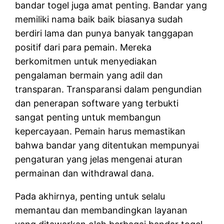
bandar togel juga amat penting. Bandar yang
memiliki nama baik baik biasanya sudah
berdiri lama dan punya banyak tanggapan
positif dari para pemain. Mereka
berkomitmen untuk menyediakan
pengalaman bermain yang adil dan
transparan. Transparansi dalam pengundian
dan penerapan software yang terbukti
sangat penting untuk membangun
kepercayaan. Pemain harus memastikan
bahwa bandar yang ditentukan mempunyai
pengaturan yang jelas mengenai aturan
permainan dan withdrawal dana.
Pada akhirnya, penting untuk selalu
memantau dan membandingkan layanan