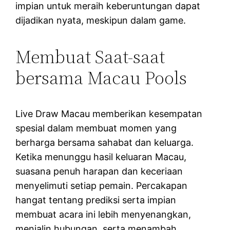
impian untuk meraih keberuntungan dapat
dijadikan nyata, meskipun dalam game.
Membuat Saat-saat
bersama Macau Pools
Live Draw Macau memberikan kesempatan
spesial dalam membuat momen yang
berharga bersama sahabat dan keluarga.
Ketika menunggu hasil keluaran Macau,
suasana penuh harapan dan keceriaan
menyelimuti setiap pemain. Percakapan
hangat tentang prediksi serta impian
membuat acara ini lebih menyenangkan,
menjalin hubungan, serta menambah