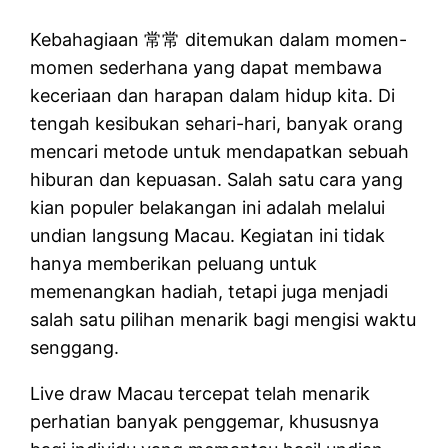
Kebahagiaan 常常 ditemukan dalam momen-
momen sederhana yang dapat membawa
keceriaan dan harapan dalam hidup kita. Di
tengah kesibukan sehari-hari, banyak orang
mencari metode untuk mendapatkan sebuah
hiburan dan kepuasan. Salah satu cara yang
kian populer belakangan ini adalah melalui
undian langsung Macau. Kegiatan ini tidak
hanya memberikan peluang untuk
memenangkan hadiah, tetapi juga menjadi
salah satu pilihan menarik bagi mengisi waktu
senggang.
Live draw Macau tercepat telah menarik
perhatian banyak penggemar, khususnya