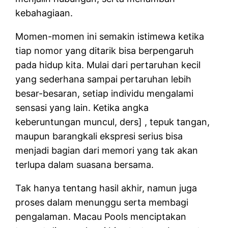
kebahagiaan.
Momen-momen ini semakin istimewa ketika
tiap nomor yang ditarik bisa berpengaruh
pada hidup kita. Mulai dari pertaruhan kecil
yang sederhana sampai pertaruhan lebih
besar-besaran, setiap individu mengalami
sensasi yang lain. Ketika angka
keberuntungan muncul, ders] , tepuk tangan,
maupun barangkali ekspresi serius bisa
menjadi bagian dari memori yang tak akan
terlupa dalam suasana bersama.
Tak hanya tentang hasil akhir, namun juga
proses dalam menunggu serta membagi
pengalaman. Macau Pools menciptakan