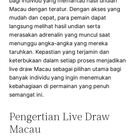
bagi individu yang memantau hasil undian
Macau dengan teratur. Dengan akses yang
mudah dan cepat, para pemain dapat
langsung melihat hasil undian serta
merasakan adrenalin yang muncul saat
menunggu angka-angka yang mereka
taruhkan. Kepastian yang terjamin dan
keterbukaan dalam setiap proses menjadikan
live draw Macau sebagai pilihan utama bagi
banyak individu yang ingin menemukan
kebahagiaan di permainan yang penuh
semangat ini.
Pengertian Live Draw
Macau