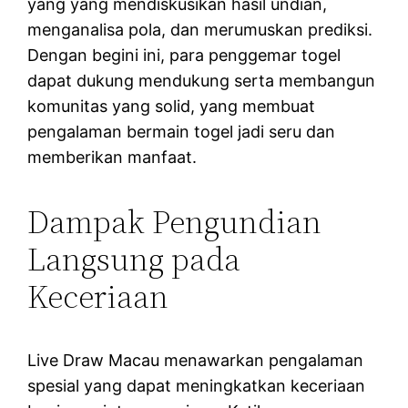
yang yang mendiskusikan hasil undian,
menganalisa pola, dan merumuskan prediksi.
Dengan begini ini, para penggemar togel
dapat dukung mendukung serta membangun
komunitas yang solid, yang membuat
pengalaman bermain togel jadi seru dan
memberikan manfaat.
Dampak Pengundian
Langsung pada
Keceriaan
Live Draw Macau menawarkan pengalaman
spesial yang dapat meningkatkan keceriaan