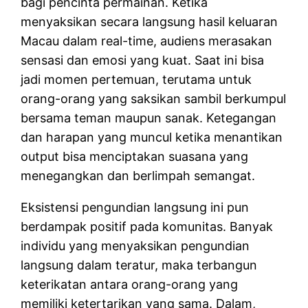
bagi pencinta permainan. Ketika
menyaksikan secara langsung hasil keluaran
Macau dalam real-time, audiens merasakan
sensasi dan emosi yang kuat. Saat ini bisa
jadi momen pertemuan, terutama untuk
orang-orang yang saksikan sambil berkumpul
bersama teman maupun sanak. Ketegangan
dan harapan yang muncul ketika menantikan
output bisa menciptakan suasana yang
menegangkan dan berlimpah semangat.
Eksistensi pengundian langsung ini pun
berdampak positif pada komunitas. Banyak
individu yang menyaksikan pengundian
langsung dalam teratur, maka terbangun
keterikatan antara orang-orang yang
memiliki ketertarikan yang sama. Dalam,