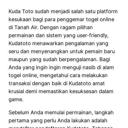
Kuda Toto sudah menjadi salah satu platform
kesukaan bagi para penggemar togel online
di Tanah Air. Dengan ragam pilihan
permainan dan sistem yang user-friendly,
Kudatoto menawarkan pengalaman yang
seru dan menyenangkan untuk pemain baru
maupun yang sudah berpengalaman. Bagi
Anda yang ingin ingin menguji nasib di alam
togel online, mengetahui cara melakukan
transaksi dengan baik di Kudatoto amat
krusial demi memastikan kesuksesan dalam
game.
Sebelum Anda memulai permainan, langkah
pertama yang perlu Anda lakukan adalah