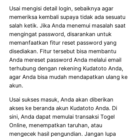
Usai mengisi detail login, sebaiknya agar
memeriksa kembali supaya tidak ada sesuatu
salah ketik. Jika Anda menemui masalah saat
mengingat password, disarankan untuk
memanfaatkan fitur reset password yang
disediakan. Fitur tersebut bisa membantu
Anda mereset password Anda melalui email
terhubung dengan rekening Kudatoto Anda,
agar Anda bisa mudah mendapatkan ulang ke
akun.
Usai sukses masuk, Anda akan diberikan
akses ke beranda akun Kudatoto Anda. Di
sini, Anda dapat memulai transaksi Togel
Online, menempatkan taruhan, atau
mengecek hasil pengundian. Jangan lupa