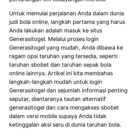
Untuk memulai perjalanan Anda dalam dunia
judi bola online, langkah pertama yang harus
Anda lakukan adalah masuk ke situs
Generasitogel. Melalui proses login
Generasitogel yang mudah, Anda dibawa ke
ragam opsi taruhan yang tersedia, seperti
taruhan sbobet dan taruhan sepak bola
online lainnya. Artikel ini kita membahas
langkah-langkah mudah untuk login
Generasitogel dan sejumlah informasi penting
seputar, diantaranya tautan alternatif
generasitogel dan cara mengakses sbobet
dalam versi mobile supaya Anda tidak
ketinggalan aksi seru di dunia taruhan bola.