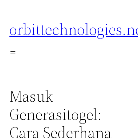
Skip
to
orbittechnologies.n
content
Masuk
Generasitogel:
Cara Sederhana