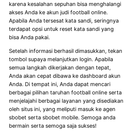
karena kesalahan sepuhan bisa menghalangi
akses Anda ke akun judi football online.
Apabila Anda tersesat kata sandi, seringnya
terdapat opsi untuk reset kata sandi yang
bisa Anda pakai.
Setelah informasi berhasil dimasukkan, tekan
tombol supaya melanjutkan login. Apabila
semua langkah dikerjakan dengan tepat,
Anda akan cepat dibawa ke dashboard akun
Anda. Di tempat ini, Anda dapat mencari
berbagai pilihan taruhan football online serta
menjelajahi berbagai layanan yang disediakan
oleh situs ini, yang meliputi masuk ke agen
sbobet serta sbobet mobile. Semoga anda
bermain serta semoga saja sukses!