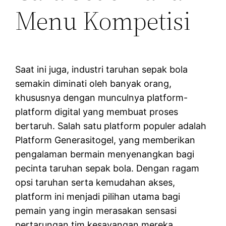
Menu Kompetisi
Saat ini juga, industri taruhan sepak bola
semakin diminati oleh banyak orang,
khususnya dengan munculnya platform-
platform digital yang membuat proses
bertaruh. Salah satu platform populer adalah
Platform Generasitogel, yang memberikan
pengalaman bermain menyenangkan bagi
pecinta taruhan sepak bola. Dengan ragam
opsi taruhan serta kemudahan akses,
platform ini menjadi pilihan utama bagi
pemain yang ingin merasakan sensasi
pertarungan tim kesayangan mereka.