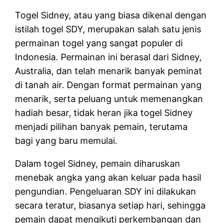
Togel Sidney, atau yang biasa dikenal dengan
istilah togel SDY, merupakan salah satu jenis
permainan togel yang sangat populer di
Indonesia. Permainan ini berasal dari Sidney,
Australia, dan telah menarik banyak peminat
di tanah air. Dengan format permainan yang
menarik, serta peluang untuk memenangkan
hadiah besar, tidak heran jika togel Sidney
menjadi pilihan banyak pemain, terutama
bagi yang baru memulai.
Dalam togel Sidney, pemain diharuskan
menebak angka yang akan keluar pada hasil
pengundian. Pengeluaran SDY ini dilakukan
secara teratur, biasanya setiap hari, sehingga
pemain dapat mengikuti perkembangan dan