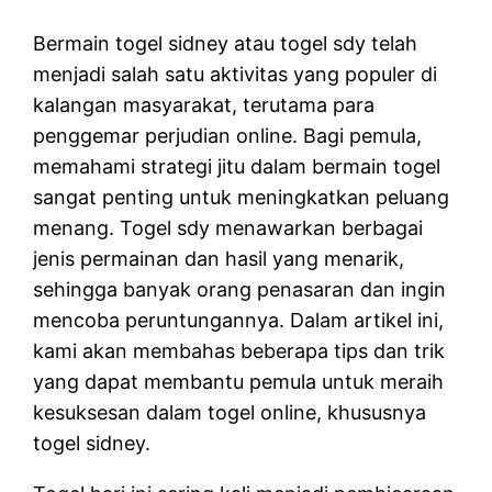
Bermain togel sidney atau togel sdy telah
menjadi salah satu aktivitas yang populer di
kalangan masyarakat, terutama para
penggemar perjudian online. Bagi pemula,
memahami strategi jitu dalam bermain togel
sangat penting untuk meningkatkan peluang
menang. Togel sdy menawarkan berbagai
jenis permainan dan hasil yang menarik,
sehingga banyak orang penasaran dan ingin
mencoba peruntungannya. Dalam artikel ini,
kami akan membahas beberapa tips dan trik
yang dapat membantu pemula untuk meraih
kesuksesan dalam togel online, khususnya
togel sidney.