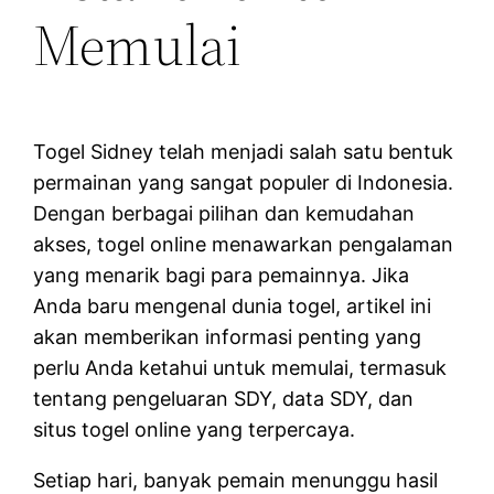
Memulai
Togel Sidney telah menjadi salah satu bentuk
permainan yang sangat populer di Indonesia.
Dengan berbagai pilihan dan kemudahan
akses, togel online menawarkan pengalaman
yang menarik bagi para pemainnya. Jika
Anda baru mengenal dunia togel, artikel ini
akan memberikan informasi penting yang
perlu Anda ketahui untuk memulai, termasuk
tentang pengeluaran SDY, data SDY, dan
situs togel online yang terpercaya.
Setiap hari, banyak pemain menunggu hasil