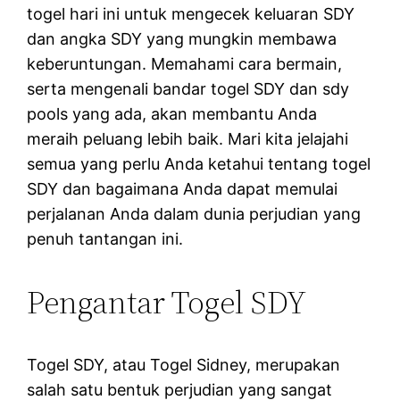
togel hari ini untuk mengecek keluaran SDY
dan angka SDY yang mungkin membawa
keberuntungan. Memahami cara bermain,
serta mengenali bandar togel SDY dan sdy
pools yang ada, akan membantu Anda
meraih peluang lebih baik. Mari kita jelajahi
semua yang perlu Anda ketahui tentang togel
SDY dan bagaimana Anda dapat memulai
perjalanan Anda dalam dunia perjudian yang
penuh tantangan ini.
Pengantar Togel SDY
Togel SDY, atau Togel Sidney, merupakan
salah satu bentuk perjudian yang sangat