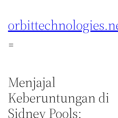
Skip
to
orbittechnologies.n
content
Menjajal
Keberuntungan di
Sidney Pools: