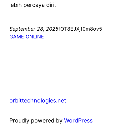
lebih percaya diri.
September 28, 2025
fOT8EJXjf0m8ov5
GAME ONLINE
orbittechnologies.net
Proudly powered by
WordPress