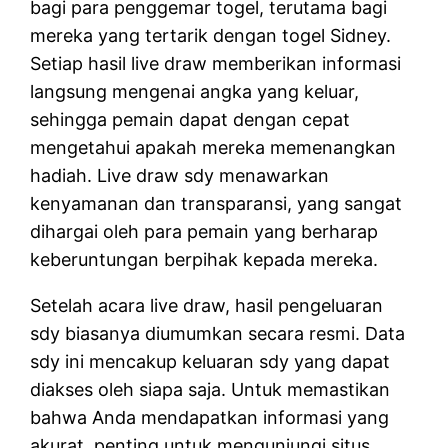
bagi para penggemar togel, terutama bagi
mereka yang tertarik dengan togel Sidney.
Setiap hasil live draw memberikan informasi
langsung mengenai angka yang keluar,
sehingga pemain dapat dengan cepat
mengetahui apakah mereka memenangkan
hadiah. Live draw sdy menawarkan
kenyamanan dan transparansi, yang sangat
dihargai oleh para pemain yang berharap
keberuntungan berpihak kepada mereka.
Setelah acara live draw, hasil pengeluaran
sdy biasanya diumumkan secara resmi. Data
sdy ini mencakup keluaran sdy yang dapat
diakses oleh siapa saja. Untuk memastikan
bahwa Anda mendapatkan informasi yang
akurat, penting untuk mengunjungi situs