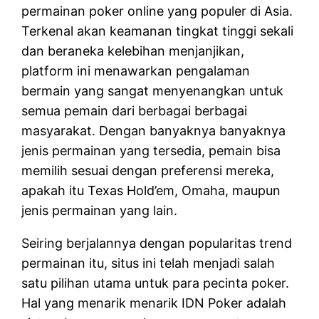
permainan poker online yang populer di Asia.
Terkenal akan keamanan tingkat tinggi sekali
dan beraneka kelebihan menjanjikan,
platform ini menawarkan pengalaman
bermain yang sangat menyenangkan untuk
semua pemain dari berbagai berbagai
masyarakat. Dengan banyaknya banyaknya
jenis permainan yang tersedia, pemain bisa
memilih sesuai dengan preferensi mereka,
apakah itu Texas Hold’em, Omaha, maupun
jenis permainan yang lain.
Seiring berjalannya dengan popularitas trend
permainan itu, situs ini telah menjadi salah
satu pilihan utama untuk para pecinta poker.
Hal yang menarik menarik IDN Poker adalah