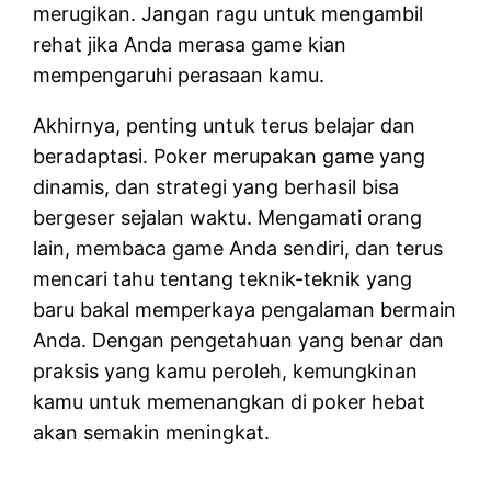
merugikan. Jangan ragu untuk mengambil
rehat jika Anda merasa game kian
mempengaruhi perasaan kamu.
Akhirnya, penting untuk terus belajar dan
beradaptasi. Poker merupakan game yang
dinamis, dan strategi yang berhasil bisa
bergeser sejalan waktu. Mengamati orang
lain, membaca game Anda sendiri, dan terus
mencari tahu tentang teknik-teknik yang
baru bakal memperkaya pengalaman bermain
Anda. Dengan pengetahuan yang benar dan
praksis yang kamu peroleh, kemungkinan
kamu untuk memenangkan di poker hebat
akan semakin meningkat.