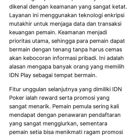
dikenal dengan keamanan yang sangat ketat.
Layanan ini menggunakan teknologi enkripsi
mutakhir untuk menjaga data dan transaksi
keuangan pemain. Keamanan menjadi
prioritas utama, sehingga para pemain dapat
bermain dengan tenang tanpa harus cemas
akan kebocoran informasi pribadi. Ini adalah
alasan mengapa banyak orang yang memilih
IDN Play sebagai tempat bermain.
Fitur unggulan selanjutnya yang dimiliki IDN
Poker ialah reward serta promosi yang
sangat menarik. Pemain pemula sering kali
mendapat dengan penawaran pendaftaran
yang sangat menggiurkan, sementara
pemain setia bisa menikmati ragam promosi