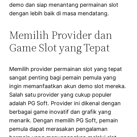
demo dan siap menantang permainan slot
dengan lebih baik di masa mendatang.
Memilih Provider dan
Game Slot yang Tepat
Memilih provider permainan slot yang tepat
sangat penting bagi pemain pemula yang
ingin memanfaatkan akun demo slot mereka.
Salah satu provider yang cukup populer
adalah PG Soft. Provider ini dikenal dengan
berbagai game inovatif dan grafik yang
menarik. Dengan memilih PG Soft, pemain
pemula dapat merasakan pengalaman