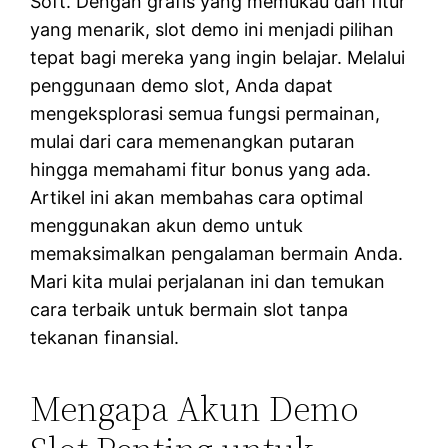
Soft. Dengan grafis yang memukau dan fitur
yang menarik, slot demo ini menjadi pilihan
tepat bagi mereka yang ingin belajar. Melalui
penggunaan demo slot, Anda dapat
mengeksplorasi semua fungsi permainan,
mulai dari cara memenangkan putaran
hingga memahami fitur bonus yang ada.
Artikel ini akan membahas cara optimal
menggunakan akun demo untuk
memaksimalkan pengalaman bermain Anda.
Mari kita mulai perjalanan ini dan temukan
cara terbaik untuk bermain slot tanpa
tekanan finansial.
Mengapa Akun Demo