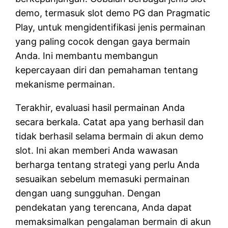
demo, termasuk slot demo PG dan Pragmatic
Play, untuk mengidentifikasi jenis permainan
yang paling cocok dengan gaya bermain
Anda. Ini membantu membangun
kepercayaan diri dan pemahaman tentang
mekanisme permainan.
Terakhir, evaluasi hasil permainan Anda
secara berkala. Catat apa yang berhasil dan
tidak berhasil selama bermain di akun demo
slot. Ini akan memberi Anda wawasan
berharga tentang strategi yang perlu Anda
sesuaikan sebelum memasuki permainan
dengan uang sungguhan. Dengan
pendekatan yang terencana, Anda dapat
memaksimalkan pengalaman bermain di akun