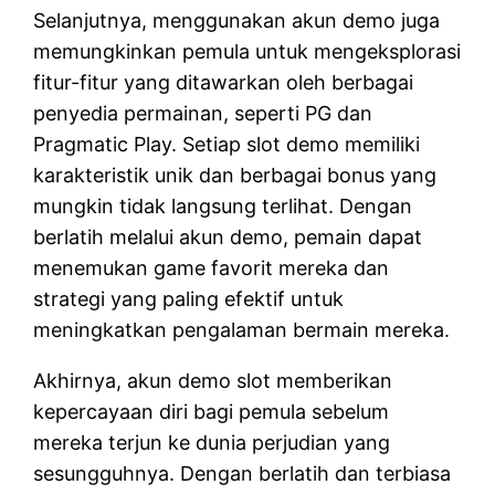
Selanjutnya, menggunakan akun demo juga
memungkinkan pemula untuk mengeksplorasi
fitur-fitur yang ditawarkan oleh berbagai
penyedia permainan, seperti PG dan
Pragmatic Play. Setiap slot demo memiliki
karakteristik unik dan berbagai bonus yang
mungkin tidak langsung terlihat. Dengan
berlatih melalui akun demo, pemain dapat
menemukan game favorit mereka dan
strategi yang paling efektif untuk
meningkatkan pengalaman bermain mereka.
Akhirnya, akun demo slot memberikan
kepercayaan diri bagi pemula sebelum
mereka terjun ke dunia perjudian yang
sesungguhnya. Dengan berlatih dan terbiasa