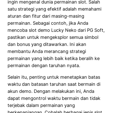
ingin mengenal dunia permainan slot. Salah
satu strategi yang efektif adalah memahami
aturan dan fitur dari masing-masing
permainan. Sebagai contoh, jika Anda
mencoba slot demo Lucky Neko dari PG Soft,
pastikan untuk mengeksplor semua simbol
dan bonus yang ditawarkan. Ini akan
membantu Anda merancang strategi
permainan yang lebih baik ketika beralih ke
permainan dengan taruhan nyata.
Selain itu, penting untuk menetapkan batas
waktu dan batasan taruhan saat bermain di
akun demo. Dengan melakukan ini, Anda
dapat mengontrol waktu bermain dan tidak
terjebak dalam permainan yang
berkepanjangan. Cobalah berbagai jenis slot