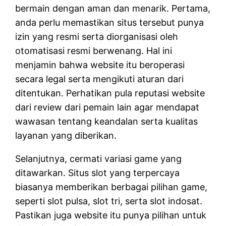
bermain dengan aman dan menarik. Pertama,
anda perlu memastikan situs tersebut punya
izin yang resmi serta diorganisasi oleh
otomatisasi resmi berwenang. Hal ini
menjamin bahwa website itu beroperasi
secara legal serta mengikuti aturan dari
ditentukan. Perhatikan pula reputasi website
dari review dari pemain lain agar mendapat
wawasan tentang keandalan serta kualitas
layanan yang diberikan.
Selanjutnya, cermati variasi game yang
ditawarkan. Situs slot yang terpercaya
biasanya memberikan berbagai pilihan game,
seperti slot pulsa, slot tri, serta slot indosat.
Pastikan juga website itu punya pilihan untuk