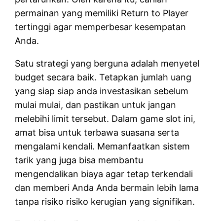
permainan yang memiliki Return to Player
tertinggi agar memperbesar kesempatan
Anda.
Satu strategi yang berguna adalah menyetel
budget secara baik. Tetapkan jumlah uang
yang siap siap anda investasikan sebelum
mulai mulai, dan pastikan untuk jangan
melebihi limit tersebut. Dalam game slot ini,
amat bisa untuk terbawa suasana serta
mengalami kendali. Memanfaatkan sistem
tarik yang juga bisa membantu
mengendalikan biaya agar tetap terkendali
dan memberi Anda Anda bermain lebih lama
tanpa risiko risiko kerugian yang signifikan.