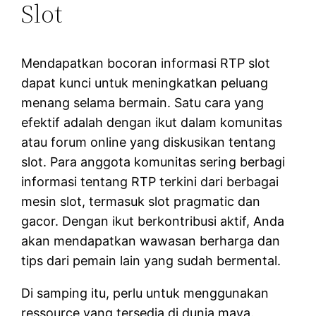
Slot
Mendapatkan bocoran informasi RTP slot
dapat kunci untuk meningkatkan peluang
menang selama bermain. Satu cara yang
efektif adalah dengan ikut dalam komunitas
atau forum online yang diskusikan tentang
slot. Para anggota komunitas sering berbagi
informasi tentang RTP terkini dari berbagai
mesin slot, termasuk slot pragmatic dan
gacor. Dengan ikut berkontribusi aktif, Anda
akan mendapatkan wawasan berharga dan
tips dari pemain lain yang sudah bermental.
Di samping itu, perlu untuk menggunakan
ressource yang tersedia di dunia maya.