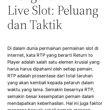
Live Slot: Peluang
dan Taktik
Di dalam dunia permainan permainan slot di
internet, kata RTP yang berarti Return to
Player adalah salah satu elemen krusial yang
harus harus dipahami oleh setiap pemain.
RTP adalah prosentase dari total taruhan
yang akan kembali kepada petaruh dalam
waktu yang lama. Semakin besarnya RTP,
semakin besar kesempatan pemain dalam
mendapatkan keberhasilan. Hal ini juga faktor