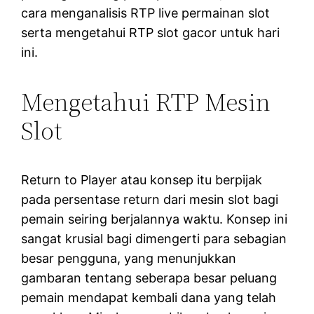
cara menganalisis RTP live permainan slot
serta mengetahui RTP slot gacor untuk hari
ini.
Mengetahui RTP Mesin
Slot
Return to Player atau konsep itu berpijak
pada persentase return dari mesin slot bagi
pemain seiring berjalannya waktu. Konsep ini
sangat krusial bagi dimengerti para sebagian
besar pengguna, yang menunjukkan
gambaran tentang seberapa besar peluang
pemain mendapat kembali dana yang telah