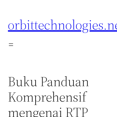
Skip
to
orbittechnologies.n
content
Buku Panduan
Komprehensif
mengenai RTP