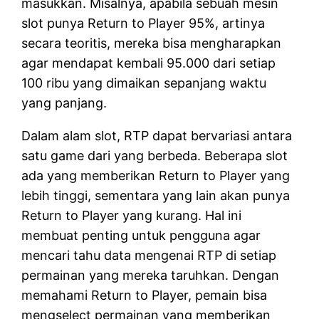
masukkan. Misalnya, apabila sebuah mesin
slot punya Return to Player 95%, artinya
secara teoritis, mereka bisa mengharapkan
agar mendapat kembali 95.000 dari setiap
100 ribu yang dimaikan sepanjang waktu
yang panjang.
Dalam alam slot, RTP dapat bervariasi antara
satu game dari yang berbeda. Beberapa slot
ada yang memberikan Return to Player yang
lebih tinggi, sementara yang lain akan punya
Return to Player yang kurang. Hal ini
membuat penting untuk pengguna agar
mencari tahu data mengenai RTP di setiap
permainan yang mereka taruhkan. Dengan
memahami Return to Player, pemain bisa
mengselect permainan yang memberikan