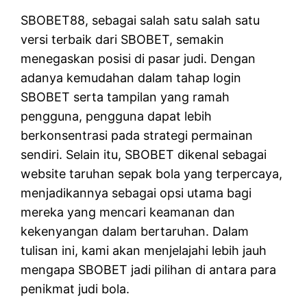
SBOBET88, sebagai salah satu salah satu
versi terbaik dari SBOBET, semakin
menegaskan posisi di pasar judi. Dengan
adanya kemudahan dalam tahap login
SBOBET serta tampilan yang ramah
pengguna, pengguna dapat lebih
berkonsentrasi pada strategi permainan
sendiri. Selain itu, SBOBET dikenal sebagai
website taruhan sepak bola yang terpercaya,
menjadikannya sebagai opsi utama bagi
mereka yang mencari keamanan dan
kekenyangan dalam bertaruhan. Dalam
tulisan ini, kami akan menjelajahi lebih jauh
mengapa SBOBET jadi pilihan di antara para
penikmat judi bola.