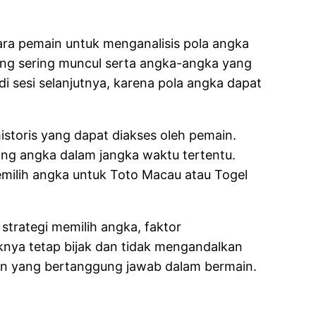
para pemain untuk menganalisis pola angka
ang sering muncul serta angka-angka yang
 sesi selanjutnya, karena pola angka dapat
istoris yang dapat diakses oleh pemain.
ing angka dalam jangka waktu tertentu.
emilih angka untuk Toto Macau atau Togel
strategi memilih angka, faktor
knya tetap bijak dan tidak mengandalkan
an yang bertanggung jawab dalam bermain.