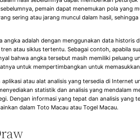
l sebelumnya, pemain dapat menemukan pola yang mung
g sering atau jarang muncul dalam hasil, sehingga
a angka adalah dengan menggunakan data historis da
tren atau siklus tertentu. Sebagai contoh, apabila 
sinyal bahwa angka tersebut masih memiliki peluang un
aatnya untuk mempertimbangkan untuk memasukkan a
 aplikasi atau alat analisis yang tersedia di Inter
menyediakan statistik dan analisis yang mendalam m
. Dengan informasi yang tepat dan analisis yang t
imainkan dalam Toto Macau atau Togel Macau.
Draw