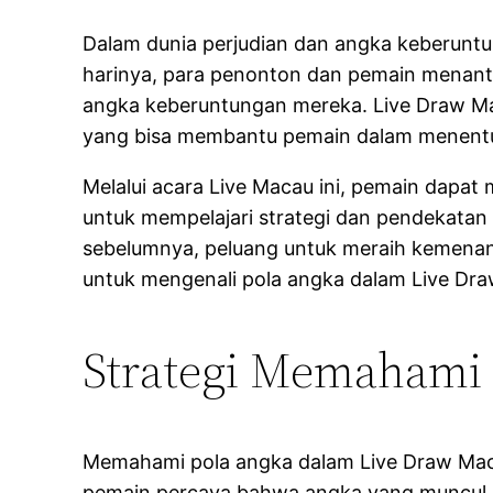
Dalam dunia perjudian dan angka keberuntu
harinya, para penonton dan pemain menant
angka keberuntungan mereka. Live Draw Mac
yang bisa membantu pemain dalam menentu
Melalui acara Live Macau ini, pemain dapat 
untuk mempelajari strategi dan pendekatan
sebelumnya, peluang untuk meraih kemenang
untuk mengenali pola angka dalam Live D
Strategi Memahami 
Memahami pola angka dalam Live Draw Maca
pemain percaya bahwa angka yang muncul d