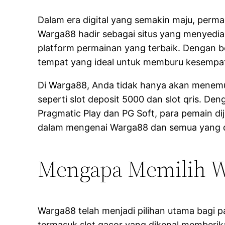
Dalam era digital yang semakin maju, permai
Warga88 hadir sebagai situs yang menyedia
platform permainan yang terbaik. Dengan b
tempat yang ideal untuk memburu kesempa
Di Warga88, Anda tidak hanya akan menemuka
seperti slot deposit 5000 dan slot qris. D
Pragmatic Play dan PG Soft, para pemain d
dalam mengenai Warga88 dan semua yang d
Mengapa Memilih Wa
Warga88 telah menjadi pilihan utama bagi p
termasuk slot gacor yang dikenal memberik