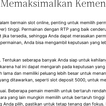
uk Memaksimalkan Keme
m bermain slot online, penting untuk memilih perm
layer) tinggi. Permainan dengan RTP yang baik cend
slot jika tersedia, sehingga Anda dapat merasakan 
mainan, Anda bisa mengambil keputusan yang lebih 
. Tentukan seberapa banyak Anda siap untuk kehilang
 karena hal ini dapat mengarah pada keputusan yan
h lama dan memiliki peluang lebih besar untuk mena
yang ditawarkan, seperti slot deposit 5000, untuk
esuai. Beberapa pemain memilih untuk bertaruh ren
ara yang lain mungkin memilih untuk bertaruh tinggi
Anda pilih, pastikan untuk tetap tenang dan fokus. D