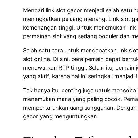
Mencari link slot gacor menjadi salah satu h
meningkatkan peluang menang. Link slot gac
kemenangan tinggi. Untuk menemukan link in
permainan slot yang sedang populer dan mem
Salah satu cara untuk mendapatkan link sl
slot online. Di sini, para pemain dapat ber
menawarkan RTP tinggi. Selain itu, pemain 
yang aktif, karena hal ini seringkali menjad
Tak hanya itu, penting juga untuk mencoba 
menemukan mana yang paling cocok. Pemain
mempertaruhkan uang sungguhan. Dengan men
gacor yang menguntungkan.