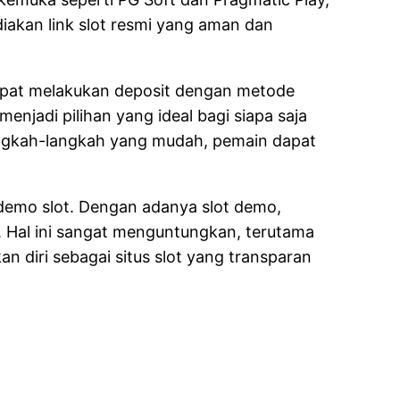
iakan link slot resmi yang aman dan
apat melakukan deposit dengan metode
enjadi pilihan yang ideal bagi siapa saja
ngkah-langkah yang mudah, pemain dapat
emo slot. Dengan adanya slot demo,
 Hal ini sangat menguntungkan, terutama
an diri sebagai situs slot yang transparan