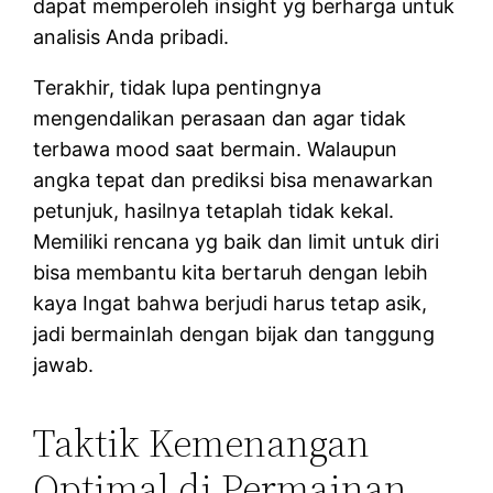
dapat memperoleh insight yg berharga untuk
analisis Anda pribadi.
Terakhir, tidak lupa pentingnya
mengendalikan perasaan dan agar tidak
terbawa mood saat bermain. Walaupun
angka tepat dan prediksi bisa menawarkan
petunjuk, hasilnya tetaplah tidak kekal.
Memiliki rencana yg baik dan limit untuk diri
bisa membantu kita bertaruh dengan lebih
kaya Ingat bahwa berjudi harus tetap asik,
jadi bermainlah dengan bijak dan tanggung
jawab.
Taktik Kemenangan
Optimal di Permainan