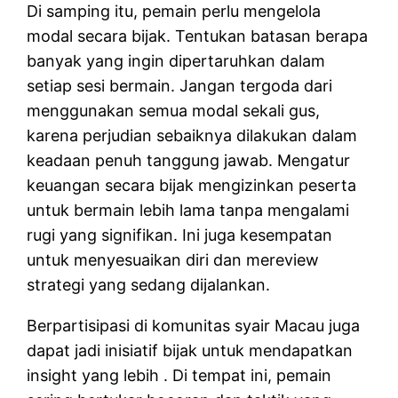
Di samping itu, pemain perlu mengelola
modal secara bijak. Tentukan batasan berapa
banyak yang ingin dipertaruhkan dalam
setiap sesi bermain. Jangan tergoda dari
menggunakan semua modal sekali gus,
karena perjudian sebaiknya dilakukan dalam
keadaan penuh tanggung jawab. Mengatur
keuangan secara bijak mengizinkan peserta
untuk bermain lebih lama tanpa mengalami
rugi yang signifikan. Ini juga kesempatan
untuk menyesuaikan diri dan mereview
strategi yang sedang dijalankan.
Berpartisipasi di komunitas syair Macau juga
dapat jadi inisiatif bijak untuk mendapatkan
insight yang lebih . Di tempat ini, pemain