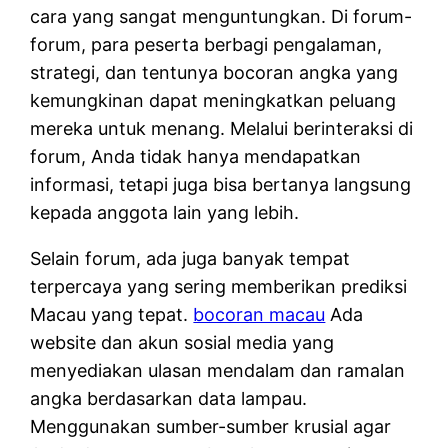
cara yang sangat menguntungkan. Di forum-
forum, para peserta berbagi pengalaman,
strategi, dan tentunya bocoran angka yang
kemungkinan dapat meningkatkan peluang
mereka untuk menang. Melalui berinteraksi di
forum, Anda tidak hanya mendapatkan
informasi, tetapi juga bisa bertanya langsung
kepada anggota lain yang lebih.
Selain forum, ada juga banyak tempat
terpercaya yang sering memberikan prediksi
Macau yang tepat.
bocoran macau
Ada
website dan akun sosial media yang
menyediakan ulasan mendalam dan ramalan
angka berdasarkan data lampau.
Menggunakan sumber-sumber krusial agar