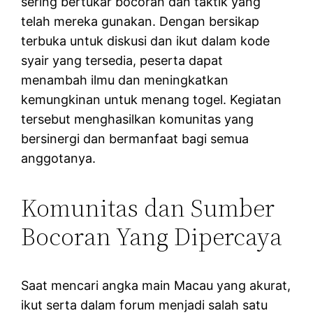
sering bertukar bocoran dan taktik yang
telah mereka gunakan. Dengan bersikap
terbuka untuk diskusi dan ikut dalam kode
syair yang tersedia, peserta dapat
menambah ilmu dan meningkatkan
kemungkinan untuk menang togel. Kegiatan
tersebut menghasilkan komunitas yang
bersinergi dan bermanfaat bagi semua
anggotanya.
Komunitas dan Sumber
Bocoran Yang Dipercaya
Saat mencari angka main Macau yang akurat,
ikut serta dalam forum menjadi salah satu