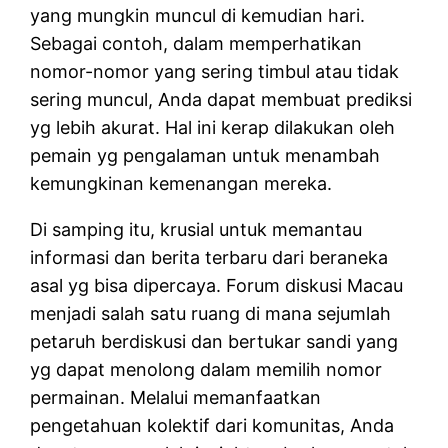
yang mungkin muncul di kemudian hari.
Sebagai contoh, dalam memperhatikan
nomor-nomor yang sering timbul atau tidak
sering muncul, Anda dapat membuat prediksi
yg lebih akurat. Hal ini kerap dilakukan oleh
pemain yg pengalaman untuk menambah
kemungkinan kemenangan mereka.
Di samping itu, krusial untuk memantau
informasi dan berita terbaru dari beraneka
asal yg bisa dipercaya. Forum diskusi Macau
menjadi salah satu ruang di mana sejumlah
petaruh berdiskusi dan bertukar sandi yang
yg dapat menolong dalam memilih nomor
permainan. Melalui memanfaatkan
pengetahuan kolektif dari komunitas, Anda