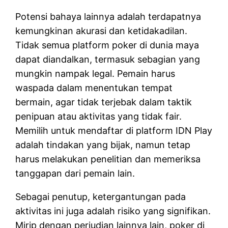
Potensi bahaya lainnya adalah terdapatnya
kemungkinan akurasi dan ketidakadilan.
Tidak semua platform poker di dunia maya
dapat diandalkan, termasuk sebagian yang
mungkin nampak legal. Pemain harus
waspada dalam menentukan tempat
bermain, agar tidak terjebak dalam taktik
penipuan atau aktivitas yang tidak fair.
Memilih untuk mendaftar di platform IDN Play
adalah tindakan yang bijak, namun tetap
harus melakukan penelitian dan memeriksa
tanggapan dari pemain lain.
Sebagai penutup, ketergantungan pada
aktivitas ini juga adalah risiko yang signifikan.
Mirip dengan perjudian lainnya lain, poker di