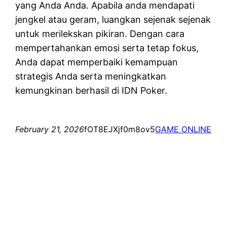
yang Anda Anda. Apabila anda mendapati
jengkel atau geram, luangkan sejenak sejenak
untuk merilekskan pikiran. Dengan cara
mempertahankan emosi serta tetap fokus,
Anda dapat memperbaiki kemampuan
strategis Anda serta meningkatkan
kemungkinan berhasil di IDN Poker.
February 21, 2026
fOT8EJXjf0m8ov5
GAME ONLINE