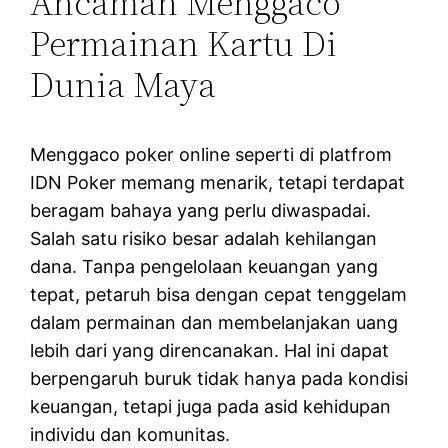
Ancaman Menggaco
Permainan Kartu Di
Dunia Maya
Menggaco poker online seperti di platfrom
IDN Poker memang menarik, tetapi terdapat
beragam bahaya yang perlu diwaspadai.
Salah satu risiko besar adalah kehilangan
dana. Tanpa pengelolaan keuangan yang
tepat, petaruh bisa dengan cepat tenggelam
dalam permainan dan membelanjakan uang
lebih dari yang direncanakan. Hal ini dapat
berpengaruh buruk tidak hanya pada kondisi
keuangan, tetapi juga pada asid kehidupan
individu dan komunitas.