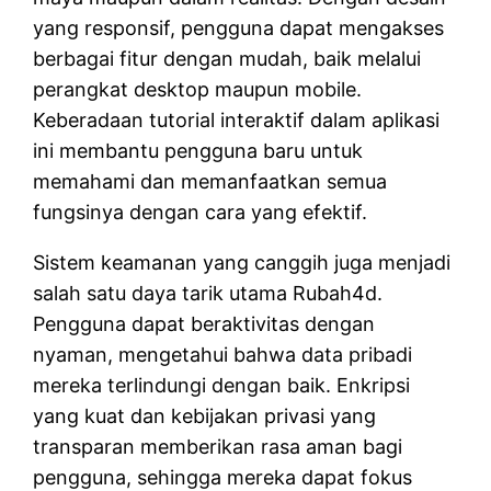
yang responsif, pengguna dapat mengakses
berbagai fitur dengan mudah, baik melalui
perangkat desktop maupun mobile.
Keberadaan tutorial interaktif dalam aplikasi
ini membantu pengguna baru untuk
memahami dan memanfaatkan semua
fungsinya dengan cara yang efektif.
Sistem keamanan yang canggih juga menjadi
salah satu daya tarik utama Rubah4d.
Pengguna dapat beraktivitas dengan
nyaman, mengetahui bahwa data pribadi
mereka terlindungi dengan baik. Enkripsi
yang kuat dan kebijakan privasi yang
transparan memberikan rasa aman bagi
pengguna, sehingga mereka dapat fokus