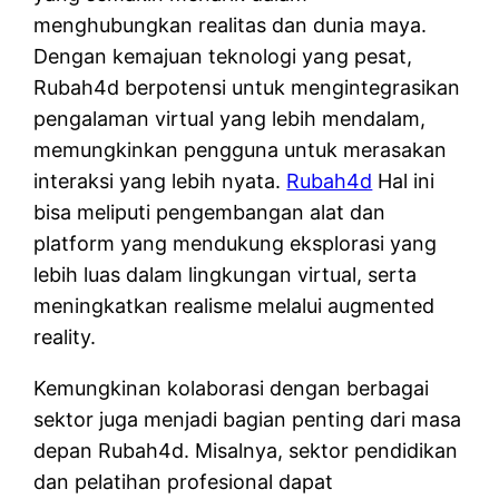
menghubungkan realitas dan dunia maya.
Dengan kemajuan teknologi yang pesat,
Rubah4d berpotensi untuk mengintegrasikan
pengalaman virtual yang lebih mendalam,
memungkinkan pengguna untuk merasakan
interaksi yang lebih nyata.
Rubah4d
Hal ini
bisa meliputi pengembangan alat dan
platform yang mendukung eksplorasi yang
lebih luas dalam lingkungan virtual, serta
meningkatkan realisme melalui augmented
reality.
Kemungkinan kolaborasi dengan berbagai
sektor juga menjadi bagian penting dari masa
depan Rubah4d. Misalnya, sektor pendidikan
dan pelatihan profesional dapat