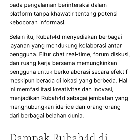
pada pengalaman berinteraksi dalam
platform tanpa khawatir tentang potensi
kebocoran informasi.
Selain itu, Rubah4d menyediakan berbagai
layanan yang mendukung kolaborasi antar
pengguna. Fitur chat real-time, forum diskusi,
dan ruang kerja bersama memungkinkan
pengguna untuk berkolaborasi secara efektif
meskipun berada di lokasi yang berbeda. Hal
ini memfasilitasi kreativitas dan inovasi,
menjadikan Rubah4d sebagai jembatan yang
menghubungkan ide-ide dan orang-orang
dari berbagai belahan dunia.
Dampak Rubah4d di