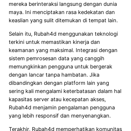
mereka berinteraksi langsung dengan dunia
maya. Ini menciptakan rasa kedekatan dan
keaslian yang sulit ditemukan di tempat lain.
Selain itu, Rubah4d menggunakan teknologi
terkini untuk memastikan kinerja dan
keamanan yang maksimal. Integrasi dengan
sistem pemrosesan data yang canggih
memungkinkan pengguna untuk bergerak
dengan lancar tanpa hambatan. Jika
dibandingkan dengan platform lain yang
sering kali mengalami keterbatasan dalam hal
kapasitas server atau kecepatan akses,
Rubah4d menjamin pengalaman pengguna
yang lebih responsif dan menyenangkan.
Terakhir, Rubah4d memperhatikan komunitas