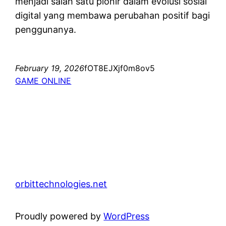
menjadi salah satu pionir dalam evolusi sosial
digital yang membawa perubahan positif bagi
penggunanya.
February 19, 2026
fOT8EJXjf0m8ov5
GAME ONLINE
orbittechnologies.net
Proudly powered by
WordPress