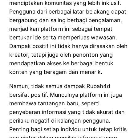
menciptakan komunitas yang lebih inklusif.
Pengguna dari berbagai latar belakang dapat
bergabung dan saling berbagi pengalaman,
menjadikan platform ini sebagai tempat
bertukar ide serta memperluas wawasan.
Dampak positif ini tidak hanya dirasakan oleh
kreator, tetapi juga oleh penonton yang
mendapatkan akses ke berbagai bentuk
konten yang beragam dan menarik.
Namun, tidak semua dampak Rubah4d
bersifat positif. Munculnya platform ini juga
membawa tantangan baru, seperti
penyebaran informasi yang tidak akurat dan
perilaku negatif di kalangan pengguna.
Penting bagi setiap individu untuk tetap kritis
dan pintar dalam memilah informasi yang