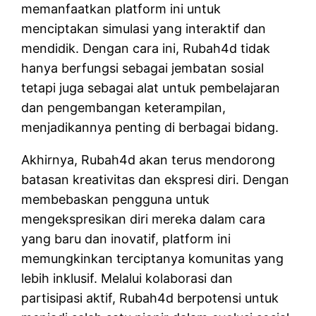
memanfaatkan platform ini untuk
menciptakan simulasi yang interaktif dan
mendidik. Dengan cara ini, Rubah4d tidak
hanya berfungsi sebagai jembatan sosial
tetapi juga sebagai alat untuk pembelajaran
dan pengembangan keterampilan,
menjadikannya penting di berbagai bidang.
Akhirnya, Rubah4d akan terus mendorong
batasan kreativitas dan ekspresi diri. Dengan
membebaskan pengguna untuk
mengekspresikan diri mereka dalam cara
yang baru dan inovatif, platform ini
memungkinkan terciptanya komunitas yang
lebih inklusif. Melalui kolaborasi dan
partisipasi aktif, Rubah4d berpotensi untuk