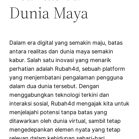
Dunia Maya
Dalam era digital yang semakin maju, batas
antara realitas dan dunia maya semakin
kabur. Salah satu inovasi yang menarik
perhatian adalah Rubah4d, sebuah platform
yang menjembatani pengalaman pengguna
dalam dua dunia tersebut. Dengan
menggabungkan teknologi terkini dan
interaksi sosial, Rubah4d mengajak kita untuk
menjelajahi potensi tanpa batas yang
ditawarkan oleh dunia virtual, sambil tetap
mengedepankan elemen nyata yang tetap
relevan dalam kehidupan sehari-hari.