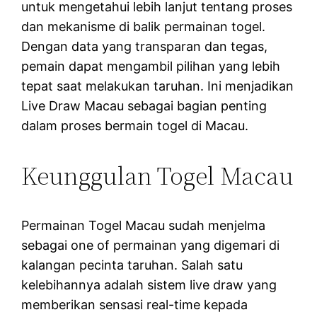
untuk mengetahui lebih lanjut tentang proses
dan mekanisme di balik permainan togel.
Dengan data yang transparan dan tegas,
pemain dapat mengambil pilihan yang lebih
tepat saat melakukan taruhan. Ini menjadikan
Live Draw Macau sebagai bagian penting
dalam proses bermain togel di Macau.
Keunggulan Togel Macau
Permainan Togel Macau sudah menjelma
sebagai one of permainan yang digemari di
kalangan pecinta taruhan. Salah satu
kelebihannya adalah sistem live draw yang
memberikan sensasi real-time kepada