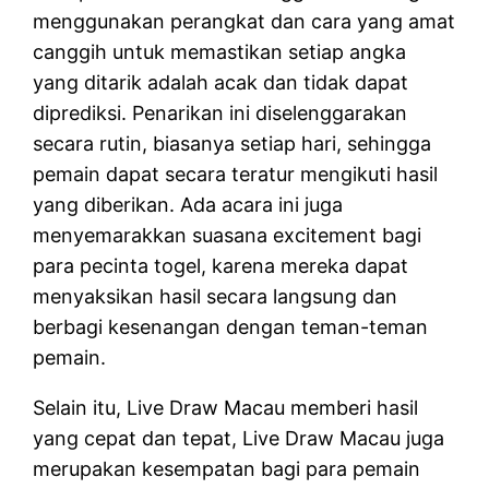
menggunakan perangkat dan cara yang amat
canggih untuk memastikan setiap angka
yang ditarik adalah acak dan tidak dapat
diprediksi. Penarikan ini diselenggarakan
secara rutin, biasanya setiap hari, sehingga
pemain dapat secara teratur mengikuti hasil
yang diberikan. Ada acara ini juga
menyemarakkan suasana excitement bagi
para pecinta togel, karena mereka dapat
menyaksikan hasil secara langsung dan
berbagi kesenangan dengan teman-teman
pemain.
Selain itu, Live Draw Macau memberi hasil
yang cepat dan tepat, Live Draw Macau juga
merupakan kesempatan bagi para pemain