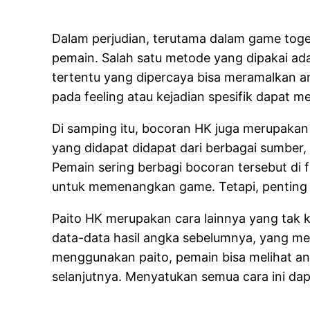
Dalam perjudian, terutama dalam game togel
pemain. Salah satu metode yang dipakai ada
tertentu yang dipercaya bisa meramalkan a
pada feeling atau kejadian spesifik dapat
Di samping itu, bocoran HK juga merupakan 
yang didapat didapat dari berbagai sumber
Pemain sering berbagi bocoran tersebut di
untuk memenangkan game. Tetapi, penting di
Paito HK merupakan cara lainnya yang tak k
data-data hasil angka sebelumnya, yang m
menggunakan paito, pemain bisa melihat a
selanjutnya. Menyatukan semua cara ini d