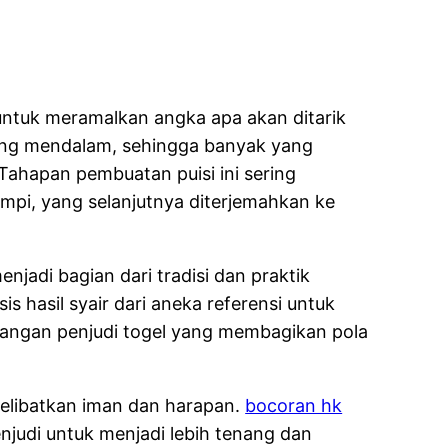
untuk meramalkan angka apa akan ditarik
yang mendalam, sehingga banyak yang
ahapan pembuatan puisi ini sering
mpi, yang selanjutnya diterjemahkan ke
njadi bagian dari tradisi dan praktik
hasil syair dari aneka referensi untuk
langan penjudi togel yang membagikan pola
 melibatkan iman dan harapan.
bocoran hk
judi untuk menjadi lebih tenang dan