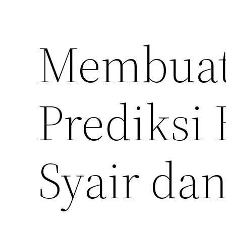
Membuat
Prediksi
Syair da