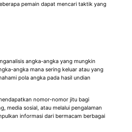
eberapa pemain dapat mencari taktik yang
menganalisis angka-angka yang mungkin
ngka-angka mana sering keluar atau yang
ahami pola angka pada hasil undian
p mendapatkan nomor-nomor jitu bagi
ng, media sosial, atau melalui pengalaman
umpulkan informasi dari bermacam berbagai