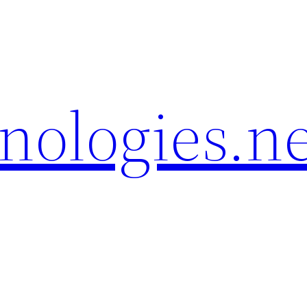
nologies.n