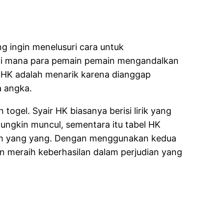
g ingin menelusuri cara untuk
, di mana para pemain pemain mengandalkan
ir HK adalah menarik karena dianggap
 angka.
ogel. Syair HK biasanya berisi lirik yang
ngkin muncul, sementara itu tabel HK
lam yang yang. Dengan menggunakan kedua
n meraih keberhasilan dalam perjudian yang