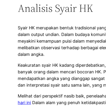
Analisis Syair HK
Syair HK merupakan bentuk tradisional yan
dalam output undian. Dalam budaya komunit
meyakini kemampuan puisi dalam menyediak
melibatkan observasi terhadap berbagai ele
dalam angka.
Keakuratan syair HK kadang diperdebatkan, t
banyak orang dalam mencari bocoran HK. Par
mendapatkan angka yang dianggap sangat po
dan interpretasi syair satu sama lain, yan
Melihat dari perspektif nasib baik, penelaa
hari ini
Dalam alam yang penuh ketidakpastia