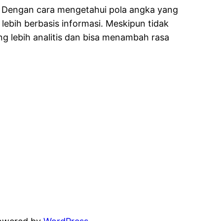
n. Dengan cara mengetahui pola angka yang
ebih berbasis informasi. Meskipun tidak
 lebih analitis dan bisa menambah rasa