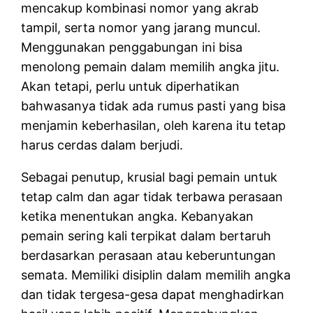
mencakup kombinasi nomor yang akrab
tampil, serta nomor yang jarang muncul.
Menggunakan penggabungan ini bisa
menolong pemain dalam memilih angka jitu.
Akan tetapi, perlu untuk diperhatikan
bahwasanya tidak ada rumus pasti yang bisa
menjamin keberhasilan, oleh karena itu tetap
harus cerdas dalam berjudi.
Sebagai penutup, krusial bagi pemain untuk
tetap calm dan agar tidak terbawa perasaan
ketika menentukan angka. Kebanyakan
pemain sering kali terpikat dalam bertaruh
berdasarkan perasaan atau keberuntungan
semata. Memiliki disiplin dalam memilih angka
dan tidak tergesa-gesa dapat menghadirkan