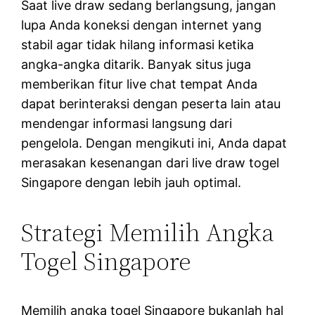
Saat live draw sedang berlangsung, jangan
lupa Anda koneksi dengan internet yang
stabil agar tidak hilang informasi ketika
angka-angka ditarik. Banyak situs juga
memberikan fitur live chat tempat Anda
dapat berinteraksi dengan peserta lain atau
mendengar informasi langsung dari
pengelola. Dengan mengikuti ini, Anda dapat
merasakan kesenangan dari live draw togel
Singapore dengan lebih jauh optimal.
Strategi Memilih Angka
Togel Singapore
Memilih angka togel Singapore bukanlah hal