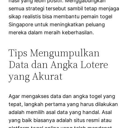
hasil yang lebih positif. Menggabungkan
semua strategi tersebut sambil tetap menjaga
sikap realistis bisa membantu pemain togel
Singapore untuk meningkatkan peluang
mereka dalam meraih keberhasilan.
Tips Mengumpulkan
Data dan Angka Lotere
yang Akurat
Agar mengakses data dan angka togel yang
tepat, langkah pertama yang harus dilakukan
adalah memilih asal data yang handal. Asal
yang baik biasanya adalah situs resmi atau