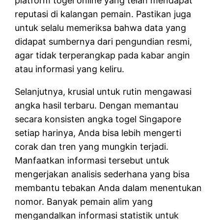
platform togel online yang telah mendapat
reputasi di kalangan pemain. Pastikan juga
untuk selalu memeriksa bahwa data yang
didapat sumbernya dari pengundian resmi,
agar tidak terperangkap pada kabar angin
atau informasi yang keliru.
Selanjutnya, krusial untuk rutin mengawasi
angka hasil terbaru. Dengan memantau
secara konsisten angka togel Singapore
setiap harinya, Anda bisa lebih mengerti
corak dan tren yang mungkin terjadi.
Manfaatkan informasi tersebut untuk
mengerjakan analisis sederhana yang bisa
membantu tebakan Anda dalam menentukan
nomor. Banyak pemain alim yang
mengandalkan informasi statistik untuk