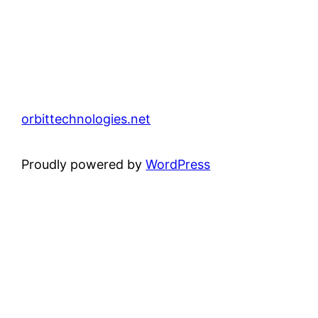
orbittechnologies.net
Proudly powered by
WordPress