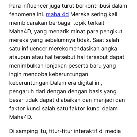
Para influencer juga turut berkontribusi dalam
fenomena ini.
maha 4d
Mereka sering kali
membicarakan berbagai topik terkait
Maha4D, yang menarik minat para pengikut
mereka yang sebelumnya tidak. Saat salah
satu influencer merekomendasikan angka
ataupun atau hal tersebut hal tersebut dapat
menimbulkan lonjakan peserta baru yang
ingin mencoba keberuntungan
keberuntungan Dalam era digital ini,
pengaruh dari dengan dengan basis yang
besar tidak dapat diabaikan dan menjadi dan
faktor kunci salah satu faktor kunci dalam
Maha4D.
Di samping itu, fitur-fitur interaktif di media