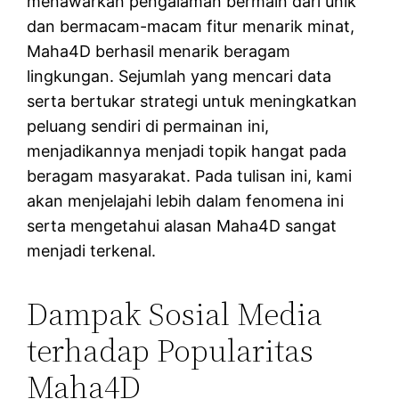
menawarkan pengalaman bermain dari unik
dan bermacam-macam fitur menarik minat,
Maha4D berhasil menarik beragam
lingkungan. Sejumlah yang mencari data
serta bertukar strategi untuk meningkatkan
peluang sendiri di permainan ini,
menjadikannya menjadi topik hangat pada
beragam masyarakat. Pada tulisan ini, kami
akan menjelajahi lebih dalam fenomena ini
serta mengetahui alasan Maha4D sangat
menjadi terkenal.
Dampak Sosial Media
terhadap Popularitas
Maha4D