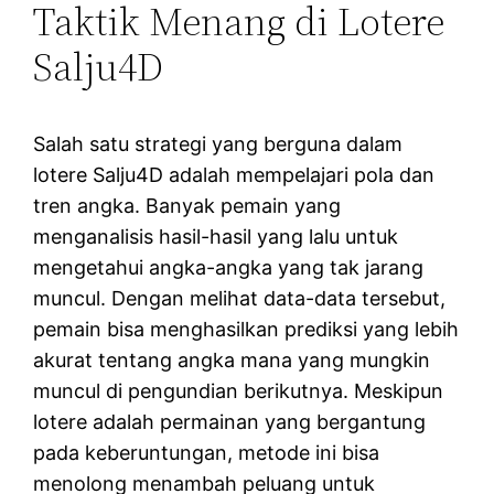
Taktik Menang di Lotere
Salju4D
Salah satu strategi yang berguna dalam
lotere Salju4D adalah mempelajari pola dan
tren angka. Banyak pemain yang
menganalisis hasil-hasil yang lalu untuk
mengetahui angka-angka yang tak jarang
muncul. Dengan melihat data-data tersebut,
pemain bisa menghasilkan prediksi yang lebih
akurat tentang angka mana yang mungkin
muncul di pengundian berikutnya. Meskipun
lotere adalah permainan yang bergantung
pada keberuntungan, metode ini bisa
menolong menambah peluang untuk