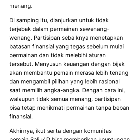
menang.
Di samping itu, dianjurkan untuk tidak
terjebak dalam permainan sewenang-
wenang. Partisipan sebaiknya menetapkan
batasan finansial yang tegas sebelum mulai
permainan dan tidak melebihi aturan
tersebut. Menyusun keuangan dengan bijak
akan membantu pemain merasa lebih tenang
dan mengambil pilihan yang lebih rasional
saat memilih angka-angka. Dengan cara ini,
walaupun tidak semua menang, partisipan
bisa tetap menikmati permainan tanpa beban
finansial.
Akhirnya, ikut serta dengan komunitas
pemain Salju4D bisa memberikan keuntungan