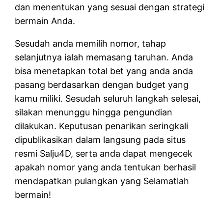
dan menentukan yang sesuai dengan strategi
bermain Anda.
Sesudah anda memilih nomor, tahap
selanjutnya ialah memasang taruhan. Anda
bisa menetapkan total bet yang anda anda
pasang berdasarkan dengan budget yang
kamu miliki. Sesudah seluruh langkah selesai,
silakan menunggu hingga pengundian
dilakukan. Keputusan penarikan seringkali
dipublikasikan dalam langsung pada situs
resmi Salju4D, serta anda dapat mengecek
apakah nomor yang anda tentukan berhasil
mendapatkan pulangkan yang Selamatlah
bermain!