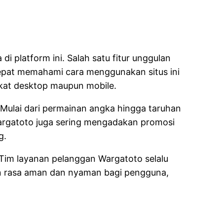
platform ini. Salah satu fitur unggulan
epat memahami cara menggunakan situs ini
gkat desktop maupun mobile.
 Mulai dari permainan angka hingga taruhan
Wargatoto juga sering mengadakan promosi
g.
 Tim layanan pelanggan Wargatoto selalu
an rasa aman dan nyaman bagi pengguna,