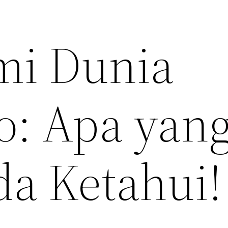
mi Dunia
o: Apa yan
da Ketahui!