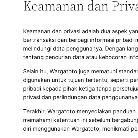
Keamanan dan Priva
Keamanan dan privasi adalah dua aspek yan
bertransaksi dan berbagi informasi pribadi
melindungi data penggunanya. Dengan lan
tentang pencurian data atau kebocoran info
Selain itu, Wargatoto juga mematuhi standa
digunakan untuk tujuan tertentu, seperti 
pribadi kepada pihak ketiga tanpa persetu
privasi dan perlindungan data penggunanya
Terakhir, Wargatoto menyediakan panduan 
memahami ketentuan ini sebelum bergabung.
diri menggunakan Wargatoto, menikmati 