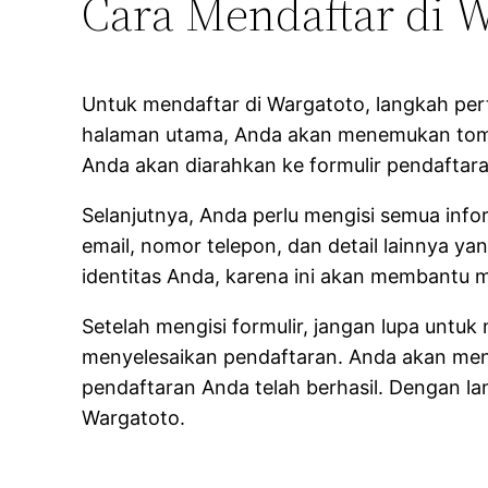
Cara Mendaftar di 
Untuk mendaftar di Wargatoto, langkah per
halaman utama, Anda akan menemukan tombol
Anda akan diarahkan ke formulir pendaftaran
Selanjutnya, Anda perlu mengisi semua info
email, nomor telepon, dan detail lainnya y
identitas Anda, karena ini akan membantu 
Setelah mengisi formulir, jangan lupa untu
menyelesaikan pendaftaran. Anda akan men
pendaftaran Anda telah berhasil. Dengan l
Wargatoto.