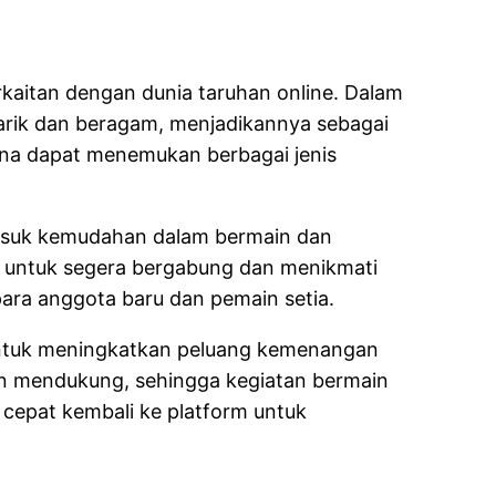
aitan dengan dunia taruhan online. Dalam
rik dan beragam, menjadikannya sebagai
una dapat menemukan berbagai jenis
masuk kemudahan dalam bermain dan
 untuk segera bergabung dan menikmati
para anggota baru dan pemain setia.
 untuk meningkatkan peluang kemenangan
an mendukung, sehingga kegiatan bermain
cepat kembali ke platform untuk