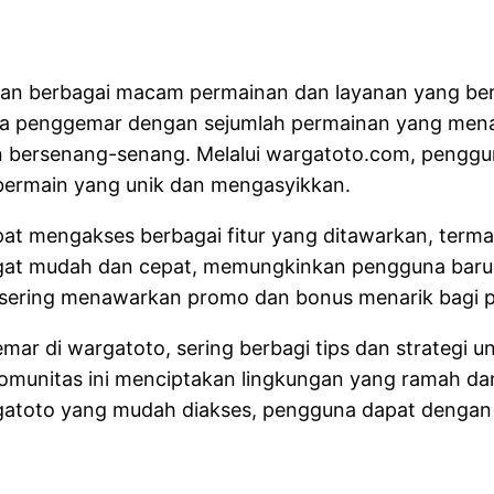
an berbagai macam permainan dan layanan yang berk
ra penggemar dengan sejumlah permainan yang mena
an bersenang-senang. Melalui wargatoto.com, pengg
ermain yang unik dan mengasyikkan.
at mengakses berbagai fitur yang ditawarkan, ter
ngat mudah dan cepat, memungkinkan pengguna baru
ni sering menawarkan promo dan bonus menarik bagi 
mar di wargatoto, sering berbagi tips dan strategi
komunitas ini menciptakan lingkungan yang ramah d
rgatoto yang mudah diakses, pengguna dapat dengan 