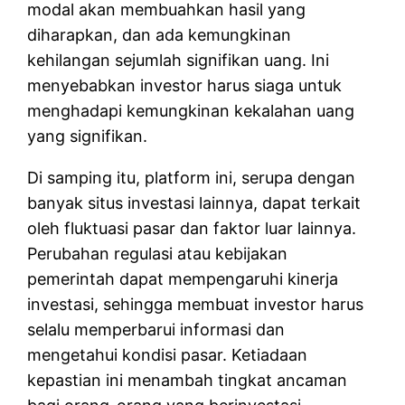
modal akan membuahkan hasil yang
diharapkan, dan ada kemungkinan
kehilangan sejumlah signifikan uang. Ini
menyebabkan investor harus siaga untuk
menghadapi kemungkinan kekalahan uang
yang signifikan.
Di samping itu, platform ini, serupa dengan
banyak situs investasi lainnya, dapat terkait
oleh fluktuasi pasar dan faktor luar lainnya.
Perubahan regulasi atau kebijakan
pemerintah dapat mempengaruhi kinerja
investasi, sehingga membuat investor harus
selalu memperbarui informasi dan
mengetahui kondisi pasar. Ketiadaan
kepastian ini menambah tingkat ancaman