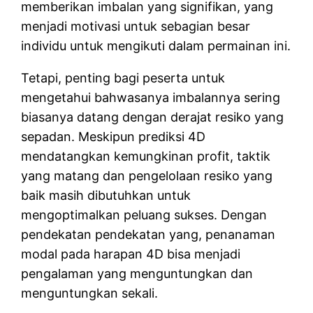
memberikan imbalan yang signifikan, yang
menjadi motivasi untuk sebagian besar
individu untuk mengikuti dalam permainan ini.
Tetapi, penting bagi peserta untuk
mengetahui bahwasanya imbalannya sering
biasanya datang dengan derajat resiko yang
sepadan. Meskipun prediksi 4D
mendatangkan kemungkinan profit, taktik
yang matang dan pengelolaan resiko yang
baik masih dibutuhkan untuk
mengoptimalkan peluang sukses. Dengan
pendekatan pendekatan yang, penanaman
modal pada harapan 4D bisa menjadi
pengalaman yang menguntungkan dan
menguntungkan sekali.