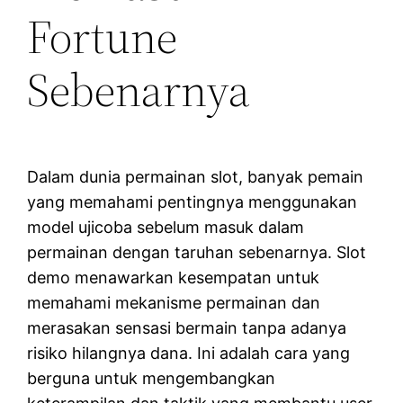
Fortune
Sebenarnya
Dalam dunia permainan slot, banyak pemain
yang memahami pentingnya menggunakan
model ujicoba sebelum masuk dalam
permainan dengan taruhan sebenarnya. Slot
demo menawarkan kesempatan untuk
memahami mekanisme permainan dan
merasakan sensasi bermain tanpa adanya
risiko hilangnya dana. Ini adalah cara yang
berguna untuk mengembangkan