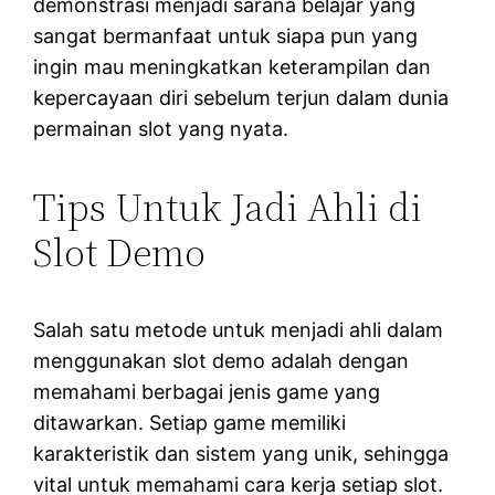
demonstrasi menjadi sarana belajar yang
sangat bermanfaat untuk siapa pun yang
ingin mau meningkatkan keterampilan dan
kepercayaan diri sebelum terjun dalam dunia
permainan slot yang nyata.
Tips Untuk Jadi Ahli di
Slot Demo
Salah satu metode untuk menjadi ahli dalam
menggunakan slot demo adalah dengan
memahami berbagai jenis game yang
ditawarkan. Setiap game memiliki
karakteristik dan sistem yang unik, sehingga
vital untuk memahami cara kerja setiap slot.