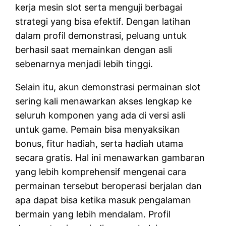
kerja mesin slot serta menguji berbagai
strategi yang bisa efektif. Dengan latihan
dalam profil demonstrasi, peluang untuk
berhasil saat memainkan dengan asli
sebenarnya menjadi lebih tinggi.
Selain itu, akun demonstrasi permainan slot
sering kali menawarkan akses lengkap ke
seluruh komponen yang ada di versi asli
untuk game. Pemain bisa menyaksikan
bonus, fitur hadiah, serta hadiah utama
secara gratis. Hal ini menawarkan gambaran
yang lebih komprehensif mengenai cara
permainan tersebut beroperasi berjalan dan
apa dapat bisa ketika masuk pengalaman
bermain yang lebih mendalam. Profil