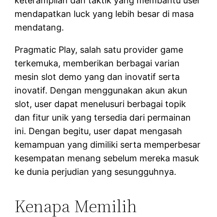
keterampilan dan taktik yang membantu user
mendapatkan luck yang lebih besar di masa
mendatang.
Pragmatic Play, salah satu provider game
terkemuka, memberikan berbagai varian
mesin slot demo yang dan inovatif serta
inovatif. Dengan menggunakan akun akun
slot, user dapat menelusuri berbagai topik
dan fitur unik yang tersedia dari permainan
ini. Dengan begitu, user dapat mengasah
kemampuan yang dimiliki serta memperbesar
kesempatan menang sebelum mereka masuk
ke dunia perjudian yang sesungguhnya.
Kenapa Memilih