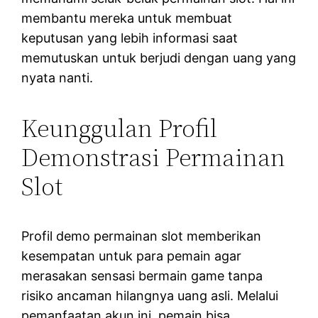
membantu mereka untuk membuat
keputusan yang lebih informasi saat
memutuskan untuk berjudi dengan uang yang
nyata nanti.
Keunggulan Profil
Demonstrasi Permainan
Slot
Profil demo permainan slot memberikan
kesempatan untuk para pemain agar
merasakan sensasi bermain game tanpa
risiko ancaman hilangnya uang asli. Melalui
pemanfaatan akun ini, pemain bisa