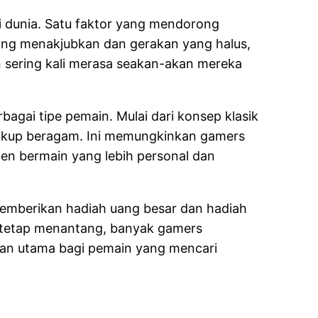
ai dunia. Satu faktor yang mendorong
 yang menakjubkan dan gerakan yang halus,
 sering kali merasa seakan-akan mereka
agai tipe pemain. Mulai dari konsep klasik
ukup beragam. Ini memungkinkan gamers
n bermain yang lebih personal dan
memberikan hadiah uang besar dan hadiah
n tetap menantang, banyak gamers
han utama bagi pemain yang mencari