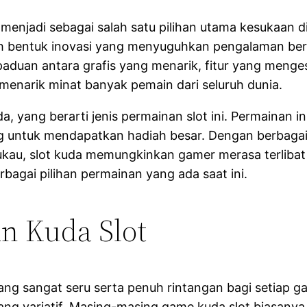
 menjadi sebagai salah satu pilihan utama kesukaan d
ah bentuk inovasi yang menyuguhkan pengalaman ber
aduan antara grafis yang menarik, fitur yang men
menarik minat banyak pemain dari seluruh dunia.
, yang berarti jenis permainan slot ini. Permainan 
g untuk mendapatkan hadiah besar. Dengan berbagai
kau, slot kuda memungkinkan gamer merasa terlibat d
rbagai pilihan permainan yang ada saat ini.
n Kuda Slot
ng sangat seru serta penuh rintangan bagi setiap ga
yang variatif. Masing-masing game kuda slot biasan