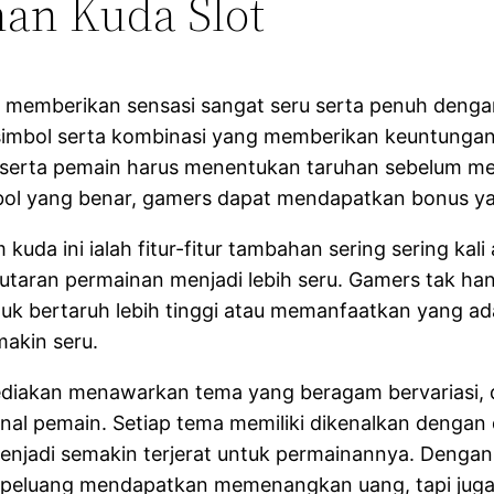
an Kuda Slot
memberikan sensasi sangat seru serta penuh dengan 
imbol serta kombinasi yang memberikan keuntungan.
 serta pemain harus menentukan taruhan sebelum m
mbol yang benar, gamers dapat mendapatkan bonus y
uda ini ialah fitur-fitur tambahan sering sering kali 
 putaran permainan menjadi lebih seru. Gamers tak h
tuk bertaruh lebih tinggi atau memanfaatkan yang a
akin seru.
yediakan menawarkan tema yang beragam bervariasi, d
nal pemain. Setiap tema memiliki dikenalkan denga
njadi semakin terjerat untuk permainannya. Denga
peluang mendapatkan memenangkan uang, tapi juga hi