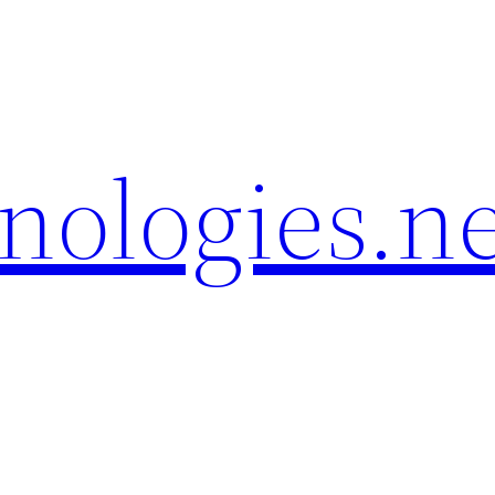
nologies.n