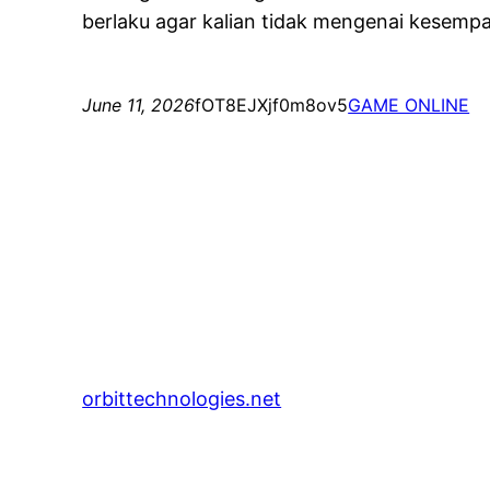
berlaku agar kalian tidak mengenai kesempa
June 11, 2026
fOT8EJXjf0m8ov5
GAME ONLINE
orbittechnologies.net