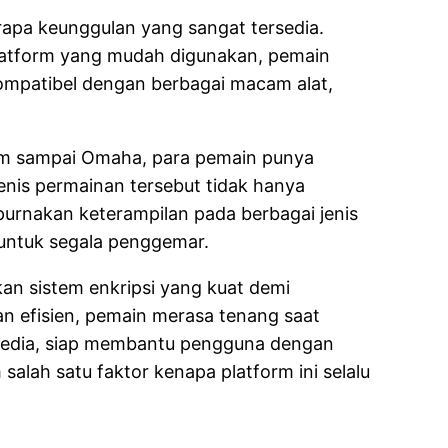
rapa keunggulan yang sangat tersedia.
platform yang mudah digunakan, pemain
ompatibel dengan berbagai macam alat,
’em sampai Omaha, para pemain punya
nis permainan tersebut tidak hanya
urnakan keterampilan pada berbagai jenis
untuk segala penggemar.
an sistem enkripsi yang kuat demi
n efisien, pemain merasa tenang saat
sedia, siap membantu pengguna dengan
lah satu faktor kenapa platform ini selalu