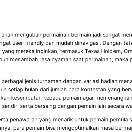
g akan mengubah permainan bermain jadi sangat mena
at user-friendly dan mudah dinavigasi. Dengan tat
ang mereka inginkan, termasuk Texas Hold’em, Omah
 pun menambah rasa nyaman saat permainan, maka pa
 berbagai jenis turnamen dengan variasi hadiah menar
un setiap bulan dari jumlah para kontestan yang berv
rikan kesempatan kepada pemain agar memenangkan h
 sendiri serta bersaing dengan pemain lain secara w
 serta penawaran yang menarik untuk pemain pemula 
nnya, para pemain bisa mengoptimalkan masa bermain 