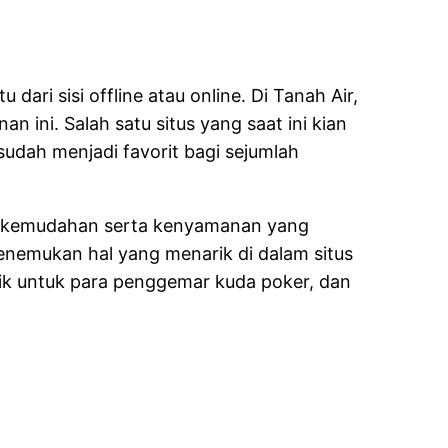
dari sisi offline atau online. Di Tanah Air,
 ini. Salah satu situs yang saat ini kian
udah menjadi favorit bagi sejumlah
n kemudahan serta kenyamanan yang
nemukan hal yang menarik di dalam situs
baik untuk para penggemar kuda poker, dan