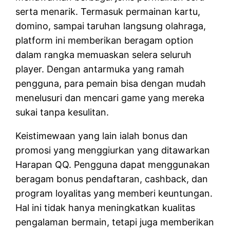
serta menarik. Termasuk permainan kartu,
domino, sampai taruhan langsung olahraga,
platform ini memberikan beragam option
dalam rangka memuaskan selera seluruh
player. Dengan antarmuka yang ramah
pengguna, para pemain bisa dengan mudah
menelusuri dan mencari game yang mereka
sukai tanpa kesulitan.
Keistimewaan yang lain ialah bonus dan
promosi yang menggiurkan yang ditawarkan
Harapan QQ. Pengguna dapat menggunakan
beragam bonus pendaftaran, cashback, dan
program loyalitas yang memberi keuntungan.
Hal ini tidak hanya meningkatkan kualitas
pengalaman bermain, tetapi juga memberikan