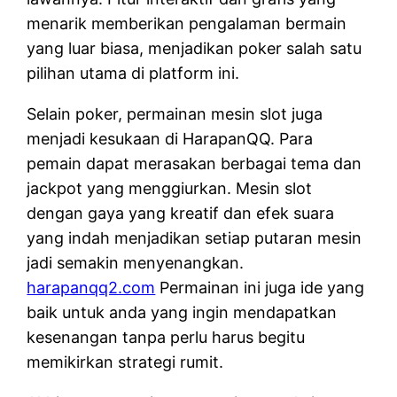
menarik memberikan pengalaman bermain
yang luar biasa, menjadikan poker salah satu
pilihan utama di platform ini.
Selain poker, permainan mesin slot juga
menjadi kesukaan di HarapanQQ. Para
pemain dapat merasakan berbagai tema dan
jackpot yang menggiurkan. Mesin slot
dengan gaya yang kreatif dan efek suara
yang indah menjadikan setiap putaran mesin
jadi semakin menyenangkan.
harapanqq2.com
Permainan ini juga ide yang
baik untuk anda yang ingin mendapatkan
kesenangan tanpa perlu harus begitu
memikirkan strategi rumit.