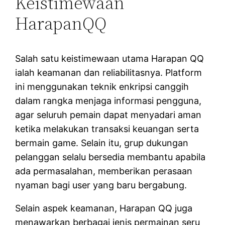
Keistimewaan
HarapanQQ
Salah satu keistimewaan utama Harapan QQ
ialah keamanan dan reliabilitasnya. Platform
ini menggunakan teknik enkripsi canggih
dalam rangka menjaga informasi pengguna,
agar seluruh pemain dapat menyadari aman
ketika melakukan transaksi keuangan serta
bermain game. Selain itu, grup dukungan
pelanggan selalu bersedia membantu apabila
ada permasalahan, memberikan perasaan
nyaman bagi user yang baru bergabung.
Selain aspek keamanan, Harapan QQ juga
menawarkan berbagai jenis permainan seru