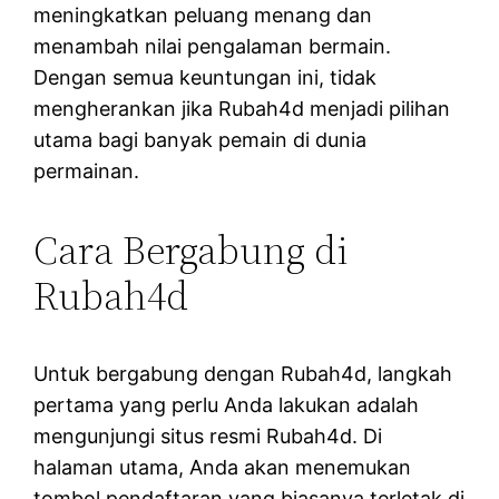
meningkatkan peluang menang dan
menambah nilai pengalaman bermain.
Dengan semua keuntungan ini, tidak
mengherankan jika Rubah4d menjadi pilihan
utama bagi banyak pemain di dunia
permainan.
Cara Bergabung di
Rubah4d
Untuk bergabung dengan Rubah4d, langkah
pertama yang perlu Anda lakukan adalah
mengunjungi situs resmi Rubah4d. Di
halaman utama, Anda akan menemukan
tombol pendaftaran yang biasanya terletak di