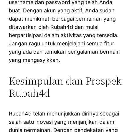
username dan password yang telah Anda
buat. Dengan akun yang aktif, Anda sudah
dapat menikmati berbagai permainan yang
ditawarkan oleh Rubah4d dan mulai
berpartisipasi dalam aktivitas yang tersedia.
Jangan ragu untuk menjelajahi semua fitur
yang ada dan temukan pengalaman bermain
yang mengasyikkan.
Kesimpulan dan Prospek
Rubah4d
Rubah4d telah menunjukkan dirinya sebagai
salah satu inovasi yang menjanjikan dalam
dunia permainan. Dengan pendekatan yang