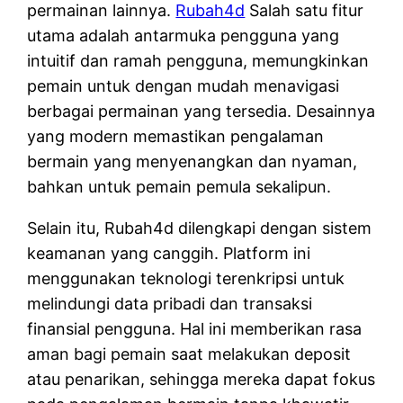
permainan lainnya.
Rubah4d
Salah satu fitur
utama adalah antarmuka pengguna yang
intuitif dan ramah pengguna, memungkinkan
pemain untuk dengan mudah menavigasi
berbagai permainan yang tersedia. Desainnya
yang modern memastikan pengalaman
bermain yang menyenangkan dan nyaman,
bahkan untuk pemain pemula sekalipun.
Selain itu, Rubah4d dilengkapi dengan sistem
keamanan yang canggih. Platform ini
menggunakan teknologi terenkripsi untuk
melindungi data pribadi dan transaksi
finansial pengguna. Hal ini memberikan rasa
aman bagi pemain saat melakukan deposit
atau penarikan, sehingga mereka dapat fokus