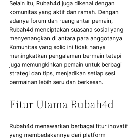
Selain itu, Rubah4d juga dikenal dengan
komunitas yang aktif dan ramah. Dengan
adanya forum dan ruang antar pemain,
Rubah4d menciptakan suasana sosial yang
menyenangkan di antara para anggotanya.
Komunitas yang solid ini tidak hanya
meningkatkan pengalaman bermain tetapi
juga memungkinkan pemain untuk berbagi
strategi dan tips, menjadikan setiap sesi
permainan lebih seru dan berkesan.
Fitur Utama Rubah4d
Rubah4d menawarkan berbagai fitur inovatif
yang membedakannya dari platform