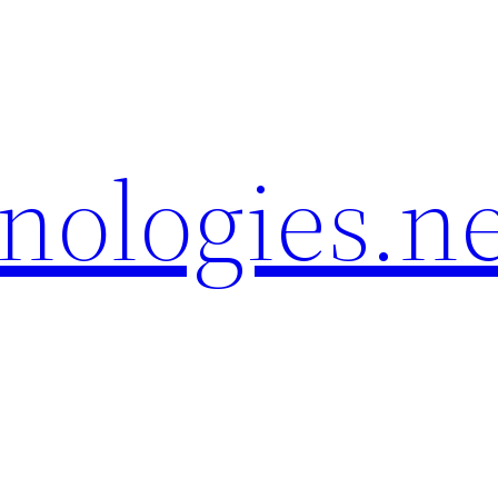
nologies.n