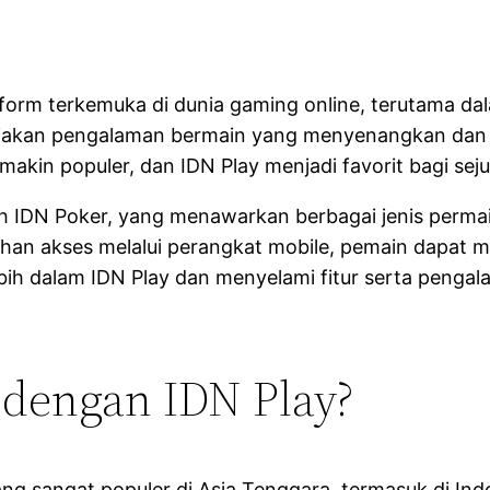
form terkemuka di dunia gaming online, terutama dala
diakan pengalaman bermain yang menyenangkan dan m
emakin populer, dan IDN Play menjadi favorit bagi se
lah IDN Poker, yang menawarkan berbagai jenis perm
ahan akses melalui perangkat mobile, pemain dapat 
ebih dalam IDN Play dan menyelami fitur serta peng
dengan IDN Play?
ang sangat populer di Asia Tenggara, termasuk di Ind