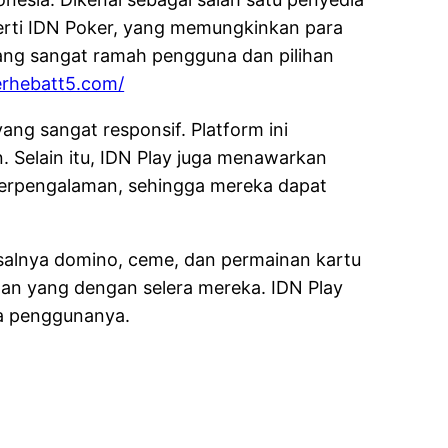
erti IDN Poker, yang memungkinkan para
ang sangat ramah pengguna dan pilihan
erhebatt5.com/
ang sangat responsif. Platform ini
 Selain itu, IDN Play juga menawarkan
berpengalaman, sehingga mereka dapat
isalnya domino, ceme, dan permainan kartu
an yang dengan selera mereka. IDN Play
ua penggunanya.