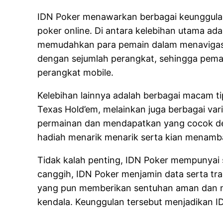
IDN Poker menawarkan berbagai keunggulan
poker online. Di antara kelebihan utama ad
memudahkan para pemain dalam menavigasi
dengan sejumlah perangkat, sehingga pemai
perangkat mobile.
Kelebihan lainnya adalah berbagai macam t
Texas Hold’em, melainkan juga berbagai va
permainan dan mendapatkan yang cocok den
hadiah menarik menarik serta kian menamb
Tidak kalah penting, IDN Poker mempunyai
canggih, IDN Poker menjamin data serta t
yang pun memberikan sentuhan aman dan n
kendala. Keunggulan tersebut menjadikan I