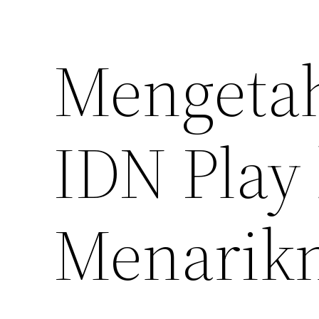
Mengetah
IDN Play
Menarik