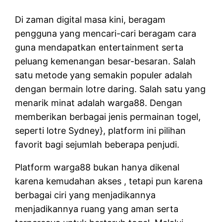
Di zaman digital masa kini, beragam
pengguna yang mencari-cari beragam cara
guna mendapatkan entertainment serta
peluang kemenangan besar-besaran. Salah
satu metode yang semakin populer adalah
dengan bermain lotre daring. Salah satu yang
menarik minat adalah warga88. Dengan
memberikan berbagai jenis permainan togel,
seperti lotre Sydney}, platform ini pilihan
favorit bagi sejumlah beberapa penjudi.
Platform warga88 bukan hanya dikenal
karena kemudahan akses , tetapi pun karena
berbagai ciri yang menjadikannya
menjadikannya ruang yang aman serta