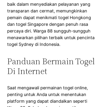
baik dalam menyediakan pelayanan yang
transparan dan cermat, memungkinkan
pemain dapat menikmati togel Hongkong
dan togel Singapore dengan penuh rasa
percaya diri. Warga 88 sungguh-sungguh
menawarkan pilihan terbaik untuk pencinta
togel Sydney di Indonesia.
Panduan Bermain Togel
Di Internet
Saat mengawali permainan togel online,
penting untuk Anda untuk menentukan
platform yang dapat diandalkan seperti