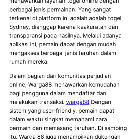
menawarkan layanan togel online dengan
berbagai jenis permainan. Yang sangat
terkenal di platform ini adalah adalah togel
Sydney, dianggap karena keakuratan dan
transparansi pada hasilnya. Melalui adanya
aplikasi ini, pemain dapat dengan mudah
mengakses berbagai jenis taruhan dalam
rumah mereka.
Dalam bagian dari komunitas perjudian
online, Warga88 menawarkan kemudahan
bagi pengguna dalam mendaftar dan
melakukan transaksi.
warga88
Dengan
sistem yang user-friendly, pemain dapat
dalam waktu singkat memahami cara
bermain dan memasang taruhan. Di samping
itu, Warga 88 juga menampilkan dukungan