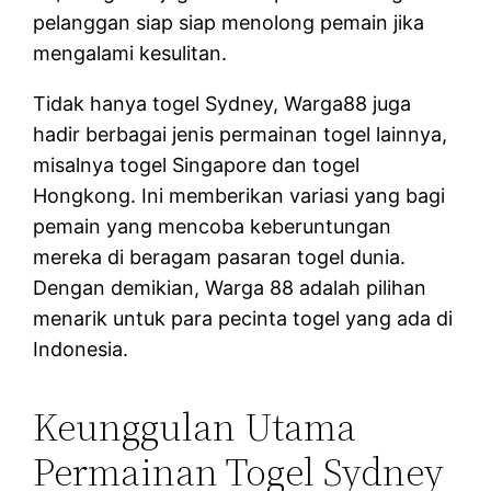
pelanggan siap siap menolong pemain jika
mengalami kesulitan.
Tidak hanya togel Sydney, Warga88 juga
hadir berbagai jenis permainan togel lainnya,
misalnya togel Singapore dan togel
Hongkong. Ini memberikan variasi yang bagi
pemain yang mencoba keberuntungan
mereka di beragam pasaran togel dunia.
Dengan demikian, Warga 88 adalah pilihan
menarik untuk para pecinta togel yang ada di
Indonesia.
Keunggulan Utama
Permainan Togel Sydney