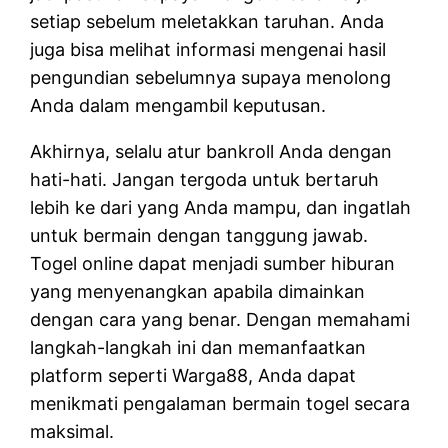
setiap sebelum meletakkan taruhan. Anda
juga bisa melihat informasi mengenai hasil
pengundian sebelumnya supaya menolong
Anda dalam mengambil keputusan.
Akhirnya, selalu atur bankroll Anda dengan
hati-hati. Jangan tergoda untuk bertaruh
lebih ke dari yang Anda mampu, dan ingatlah
untuk bermain dengan tanggung jawab.
Togel online dapat menjadi sumber hiburan
yang menyenangkan apabila dimainkan
dengan cara yang benar. Dengan memahami
langkah-langkah ini dan memanfaatkan
platform seperti Warga88, Anda dapat
menikmati pengalaman bermain togel secara
maksimal.