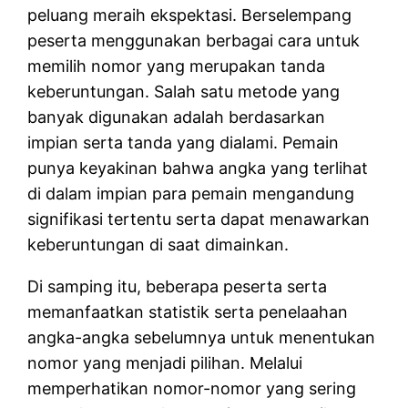
peluang meraih ekspektasi. Berselempang
peserta menggunakan berbagai cara untuk
memilih nomor yang merupakan tanda
keberuntungan. Salah satu metode yang
banyak digunakan adalah berdasarkan
impian serta tanda yang dialami. Pemain
punya keyakinan bahwa angka yang terlihat
di dalam impian para pemain mengandung
signifikasi tertentu serta dapat menawarkan
keberuntungan di saat dimainkan.
Di samping itu, beberapa peserta serta
memanfaatkan statistik serta penelaahan
angka-angka sebelumnya untuk menentukan
nomor yang menjadi pilihan. Melalui
memperhatikan nomor-nomor yang sering