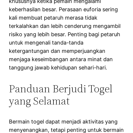
khususnya ketika pemain mengalami
keberhasilan besar. Perasaan euforia sering
kali membuat petaruh merasa tidak
terkalahkan dan lebih cenderung mengambil
risiko yang lebih besar. Penting bagi petaruh
untuk mengenali tanda-tanda
ketergantungan dan memperjuangkan
menjaga keseimbangan antara minat dan
tanggung jawab kehidupan sehari-hari.
Panduan Berjudi Togel
yang Selamat
Bermain togel dapat menjadi aktivitas yang
menyenangkan, tetapi penting untuk bermain