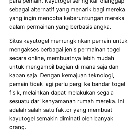
para pemain. Kayutogel sering kali dianggap
sebagai alternatif yang menarik bagi mereka
yang ingin mencoba keberuntungan mereka
dalam permainan yang berbasis angka.
Situs kayutogel memungkinkan pemain untuk
mengakses berbagai jenis permainan togel
secara online, membuatnya lebih mudah
untuk mengambil bagian di mana saja dan
kapan saja. Dengan kemajuan teknologi,
pemain tidak lagi perlu pergi ke bandar togel
fisik, melainkan dapat melakukan segala
sesuatu dari kenyamanan rumah mereka. Ini
adalah salah satu faktor yang membuat
kayutogel semakin diminati oleh banyak
orang.