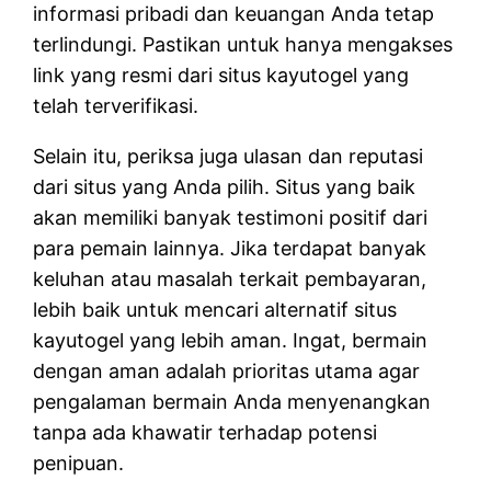
informasi pribadi dan keuangan Anda tetap
terlindungi. Pastikan untuk hanya mengakses
link yang resmi dari situs kayutogel yang
telah terverifikasi.
Selain itu, periksa juga ulasan dan reputasi
dari situs yang Anda pilih. Situs yang baik
akan memiliki banyak testimoni positif dari
para pemain lainnya. Jika terdapat banyak
keluhan atau masalah terkait pembayaran,
lebih baik untuk mencari alternatif situs
kayutogel yang lebih aman. Ingat, bermain
dengan aman adalah prioritas utama agar
pengalaman bermain Anda menyenangkan
tanpa ada khawatir terhadap potensi
penipuan.