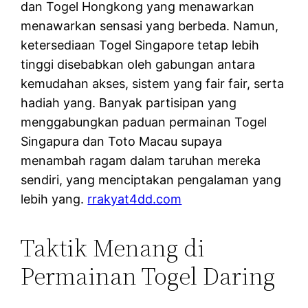
dan Togel Hongkong yang menawarkan
menawarkan sensasi yang berbeda. Namun,
ketersediaan Togel Singapore tetap lebih
tinggi disebabkan oleh gabungan antara
kemudahan akses, sistem yang fair fair, serta
hadiah yang. Banyak partisipan yang
menggabungkan paduan permainan Togel
Singapura dan Toto Macau supaya
menambah ragam dalam taruhan mereka
sendiri, yang menciptakan pengalaman yang
lebih yang.
rrakyat4dd.com
Taktik Menang di
Permainan Togel Daring