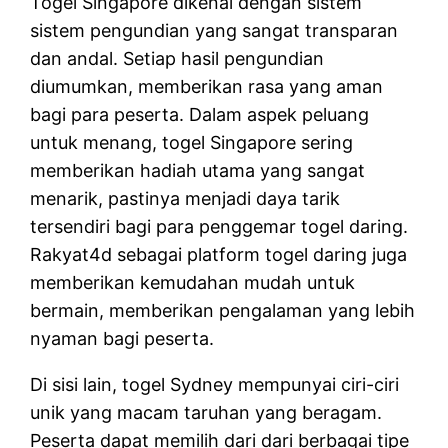
Togel Singapore dikenal dengan sistem
sistem pengundian yang sangat transparan
dan andal. Setiap hasil pengundian
diumumkan, memberikan rasa yang aman
bagi para peserta. Dalam aspek peluang
untuk menang, togel Singapore sering
memberikan hadiah utama yang sangat
menarik, pastinya menjadi daya tarik
tersendiri bagi para penggemar togel daring.
Rakyat4d sebagai platform togel daring juga
memberikan kemudahan mudah untuk
bermain, memberikan pengalaman yang lebih
nyaman bagi peserta.
Di sisi lain, togel Sydney mempunyai ciri-ciri
unik yang macam taruhan yang beragam.
Peserta dapat memilih dari dari berbagai tipe