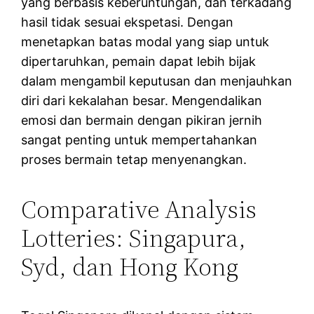
yang berbasis keberuntungan, dan terkadang
hasil tidak sesuai ekspetasi. Dengan
menetapkan batas modal yang siap untuk
dipertaruhkan, pemain dapat lebih bijak
dalam mengambil keputusan dan menjauhkan
diri dari kekalahan besar. Mengendalikan
emosi dan bermain dengan pikiran jernih
sangat penting untuk mempertahankan
proses bermain tetap menyenangkan.
Comparative Analysis
Lotteries: Singapura,
Syd, dan Hong Kong