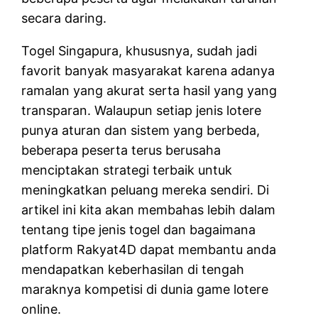
secara daring.
Togel Singapura, khususnya, sudah jadi
favorit banyak masyarakat karena adanya
ramalan yang akurat serta hasil yang yang
transparan. Walaupun setiap jenis lotere
punya aturan dan sistem yang berbeda,
beberapa peserta terus berusaha
menciptakan strategi terbaik untuk
meningkatkan peluang mereka sendiri. Di
artikel ini kita akan membahas lebih dalam
tentang tipe jenis togel dan bagaimana
platform Rakyat4D dapat membantu anda
mendapatkan keberhasilan di tengah
maraknya kompetisi di dunia game lotere
online.