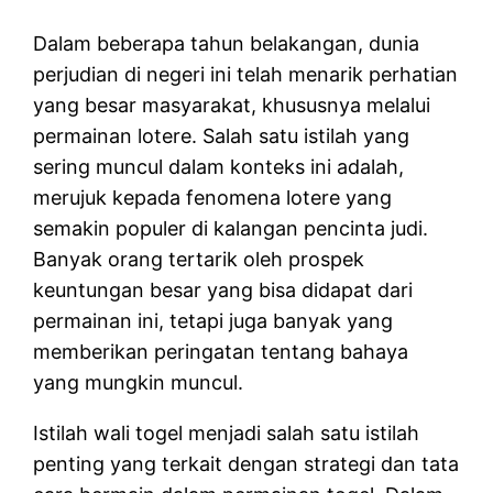
Dalam beberapa tahun belakangan, dunia
perjudian di negeri ini telah menarik perhatian
yang besar masyarakat, khususnya melalui
permainan lotere. Salah satu istilah yang
sering muncul dalam konteks ini adalah,
merujuk kepada fenomena lotere yang
semakin populer di kalangan pencinta judi.
Banyak orang tertarik oleh prospek
keuntungan besar yang bisa didapat dari
permainan ini, tetapi juga banyak yang
memberikan peringatan tentang bahaya
yang mungkin muncul.
Istilah wali togel menjadi salah satu istilah
penting yang terkait dengan strategi dan tata