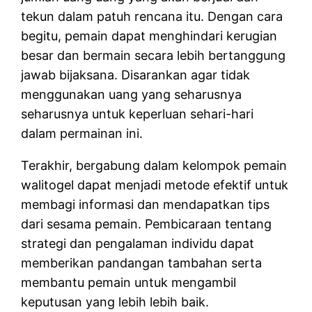
tekun dalam patuh rencana itu. Dengan cara
begitu, pemain dapat menghindari kerugian
besar dan bermain secara lebih bertanggung
jawab bijaksana. Disarankan agar tidak
menggunakan uang yang seharusnya
seharusnya untuk keperluan sehari-hari
dalam permainan ini.
Terakhir, bergabung dalam kelompok pemain
walitogel dapat menjadi metode efektif untuk
membagi informasi dan mendapatkan tips
dari sesama pemain. Pembicaraan tentang
strategi dan pengalaman individu dapat
memberikan pandangan tambahan serta
membantu pemain untuk mengambil
keputusan yang lebih lebih baik.