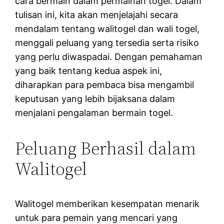
cara bermain dalam permainan togel. Dalam
tulisan ini, kita akan menjelajahi secara
mendalam tentang walitogel dan wali togel,
menggali peluang yang tersedia serta risiko
yang perlu diwaspadai. Dengan pemahaman
yang baik tentang kedua aspek ini,
diharapkan para pembaca bisa mengambil
keputusan yang lebih bijaksana dalam
menjalani pengalaman bermain togel.
Peluang Berhasil dalam
Walitogel
Walitogel memberikan kesempatan menarik
untuk para pemain yang mencari yang