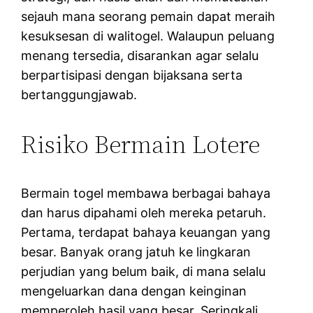
sejauh mana seorang pemain dapat meraih
kesuksesan di walitogel. Walaupun peluang
menang tersedia, disarankan agar selalu
berpartisipasi dengan bijaksana serta
bertanggungjawab.
Risiko Bermain Lotere
Bermain togel membawa berbagai bahaya
dan harus dipahami oleh mereka petaruh.
Pertama, terdapat bahaya keuangan yang
besar. Banyak orang jatuh ke lingkaran
perjudian yang belum baik, di mana selalu
mengeluarkan dana dengan keinginan
memperoleh hasil yang besar. Seringkali,