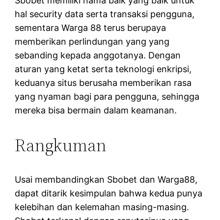
Sbobet memiliki nama baik yang baik untuk
hal security data serta transaksi pengguna,
sementara Warga 88 terus berupaya
memberikan perlindungan yang yang
sebanding kepada anggotanya. Dengan
aturan yang ketat serta teknologi enkripsi,
keduanya situs berusaha memberikan rasa
yang nyaman bagi para pengguna, sehingga
mereka bisa bermain dalam keamanan.
Rangkuman
Usai membandingkan Sbobet dan Warga88,
dapat ditarik kesimpulan bahwa kedua punya
kelebihan dan kelemahan masing-masing.