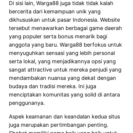
Di sisi lain, Warga88 juga tidak tidak kalah
bercerita dari kemampuan unik yang
dikhususkan untuk pasar Indonesia. Website
tersebut menawarkan berbagai game daerah
yang populer serta bonus menarik bagi
anggota yang baru. Warga88 berfokus untuk
menyuguhkan sensasi yang lebih personal
serta lokal, yang menjadikannya opsi yang
sangat attractive untuk mereka penjudi yang
mendambakan nuansa yang dekat dengan
budaya dan tradisi mereka. Ini juga
menciptakan komunitas yang solid di antara
penggunanya.
Aspek keamanan dan keandalan kedua situs
juga merupakan pertimbangan penting.