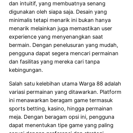
dan intuitif, yang membuatnya senang
digunakan oleh siapa saja. Desain yang
minimalis tetapi menarik ini bukan hanya
menarik melainkan juga memastikan user
experience yang menyenangkan saat
bermain. Dengan penelusuran yang mudah,
pengguna dapat segera mencari permainan
dan fasilitas yang mereka cari tanpa
kebingungan.
Salah satu kelebihan utama Warga 88 adalah
variasi permainan yang ditawarkan. Platform
ini menawarkan beragam game termasuk
sports betting, kasino, hingga permainan
meja. Dengan beragam opsi ini, pengguna
dapat menentukan tipe game yang paling