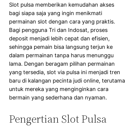
Slot pulsa memberikan kemudahan akses
bagi siapa saja yang ingin menikmati
permainan slot dengan cara yang praktis.
Bagi pengguna Tri dan Indosat, proses
deposit menjadi lebih cepat dan efisien,
sehingga pemain bisa langsung terjun ke
dalam permainan tanpa harus menunggu
lama. Dengan beragam pilihan permainan
yang tersedia, slot via pulsa ini menjadi tren
baru di kalangan pecinta judi online, terutama
untuk mereka yang menginginkan cara
bermain yang sederhana dan nyaman.
Pengertian Slot Pulsa