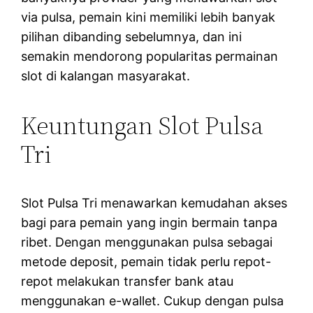
via pulsa, pemain kini memiliki lebih banyak
pilihan dibanding sebelumnya, dan ini
semakin mendorong popularitas permainan
slot di kalangan masyarakat.
Keuntungan Slot Pulsa
Tri
Slot Pulsa Tri menawarkan kemudahan akses
bagi para pemain yang ingin bermain tanpa
ribet. Dengan menggunakan pulsa sebagai
metode deposit, pemain tidak perlu repot-
repot melakukan transfer bank atau
menggunakan e-wallet. Cukup dengan pulsa