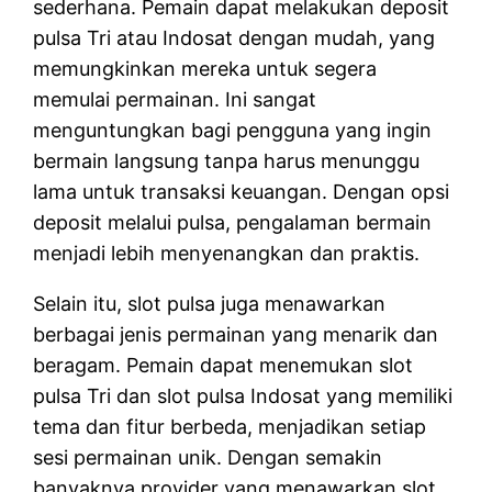
sederhana. Pemain dapat melakukan deposit
pulsa Tri atau Indosat dengan mudah, yang
memungkinkan mereka untuk segera
memulai permainan. Ini sangat
menguntungkan bagi pengguna yang ingin
bermain langsung tanpa harus menunggu
lama untuk transaksi keuangan. Dengan opsi
deposit melalui pulsa, pengalaman bermain
menjadi lebih menyenangkan dan praktis.
Selain itu, slot pulsa juga menawarkan
berbagai jenis permainan yang menarik dan
beragam. Pemain dapat menemukan slot
pulsa Tri dan slot pulsa Indosat yang memiliki
tema dan fitur berbeda, menjadikan setiap
sesi permainan unik. Dengan semakin
banyaknya provider yang menawarkan slot