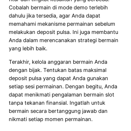
Cobalah bermain di mode demo terlebih
dahulu jika tersedia, agar Anda dapat
memahami mekanisme permainan sebelum
melakukan deposit pulsa. Ini juga membantu
Anda dalam merencanakan strategi bermain
yang lebih baik.
Terakhir, kelola anggaran bermain Anda
dengan bijak. Tentukan batas maksimal
deposit pulsa yang dapat Anda gunakan
setiap sesi permainan. Dengan begitu, Anda
dapat menikmati pengalaman bermain slot
tanpa tekanan finansial. Ingatlah untuk
bermain secara bertanggung jawab dan
nikmati setiap momen permainan.