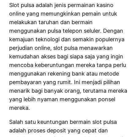
Slot pulsa adalah jenis permainan kasino
online yang memungkinkan pemain untuk
melakukan taruhan dan bermain
menggunakan pulsa telepon seluler. Dengan
kemajuan teknologi dan semakin populernya
perjudian online, slot pulsa menawarkan
kemudahan akses bagi siapa saja yang ingin
mencoba keberuntungan mereka tanpa perlu
menggunakan rekening bank atau metode
pembayaran yang rumit. Ini menjadi pilihan
menarik bagi banyak orang, terutama mereka
yang lebih nyaman menggunakan ponsel
mereka.
Salah satu keuntungan bermain slot pulsa
adalah proses deposit yang cepat dan