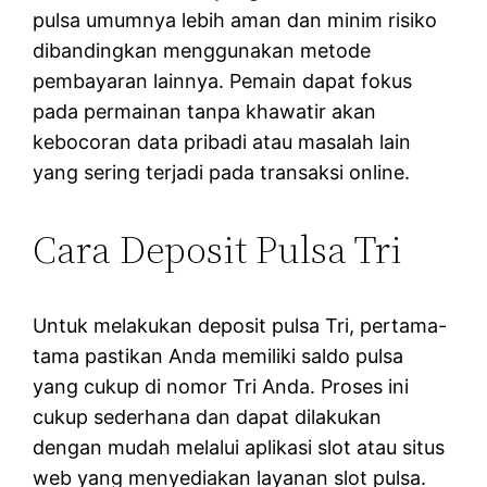
pulsa umumnya lebih aman dan minim risiko
dibandingkan menggunakan metode
pembayaran lainnya. Pemain dapat fokus
pada permainan tanpa khawatir akan
kebocoran data pribadi atau masalah lain
yang sering terjadi pada transaksi online.
Cara Deposit Pulsa Tri
Untuk melakukan deposit pulsa Tri, pertama-
tama pastikan Anda memiliki saldo pulsa
yang cukup di nomor Tri Anda. Proses ini
cukup sederhana dan dapat dilakukan
dengan mudah melalui aplikasi slot atau situs
web yang menyediakan layanan slot pulsa.