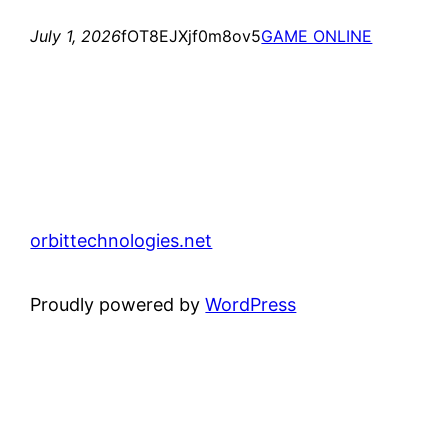
July 1, 2026
fOT8EJXjf0m8ov5
GAME ONLINE
orbittechnologies.net
Proudly powered by
WordPress