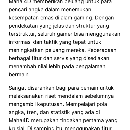
Maha 4D memberikan peluang untuk para
pencari angka dalam menemukan
kesempatan emas di alam gaming. Dengan
pendekatan yang jelas dan struktur yang
terstruktur, seluruh gamer bisa menggunakan
informasi dan taktik yang tepat untuk
meningkatkan peluang mereka. Keberadaan
berbagai fitur dan servis yang disediakan
menambah nilai lebih pada pengalaman
bermain.
Sangat disarankan bagi para pemain untuk
melaksanakan riset mendalam sebelumnya
mengambil keputusan. Mempelajari pola
angka, tren, dan statistik yang ada di
Maha4D merupakan tindakan pertama yang
krusial. Di samping itu, menggunakan fitur