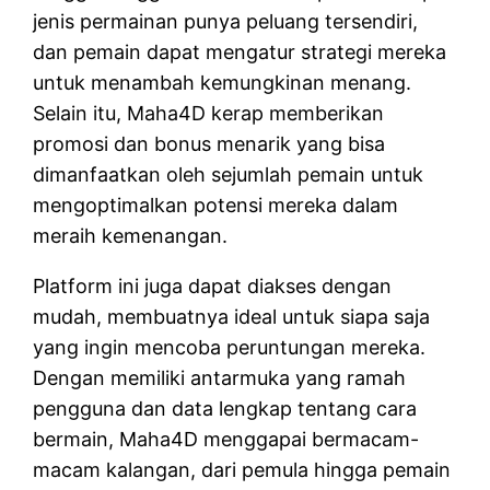
jenis permainan punya peluang tersendiri,
dan pemain dapat mengatur strategi mereka
untuk menambah kemungkinan menang.
Selain itu, Maha4D kerap memberikan
promosi dan bonus menarik yang bisa
dimanfaatkan oleh sejumlah pemain untuk
mengoptimalkan potensi mereka dalam
meraih kemenangan.
Platform ini juga dapat diakses dengan
mudah, membuatnya ideal untuk siapa saja
yang ingin mencoba peruntungan mereka.
Dengan memiliki antarmuka yang ramah
pengguna dan data lengkap tentang cara
bermain, Maha4D menggapai bermacam-
macam kalangan, dari pemula hingga pemain