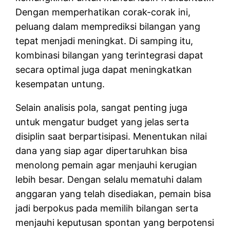
Dengan memperhatikan corak-corak ini,
peluang dalam memprediksi bilangan yang
tepat menjadi meningkat. Di samping itu,
kombinasi bilangan yang terintegrasi dapat
secara optimal juga dapat meningkatkan
kesempatan untung.
Selain analisis pola, sangat penting juga
untuk mengatur budget yang jelas serta
disiplin saat berpartisipasi. Menentukan nilai
dana yang siap agar dipertaruhkan bisa
menolong pemain agar menjauhi kerugian
lebih besar. Dengan selalu mematuhi dalam
anggaran yang telah disediakan, pemain bisa
jadi berpokus pada memilih bilangan serta
menjauhi keputusan spontan yang berpotensi