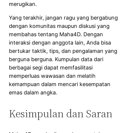
merugikan.
Yang terakhir, jangan ragu yang bergabung
dengan komunitas maupun diskusi yang
membahas tentang Maha4D. Dengan
interaksi dengan anggota lain, Anda bisa
bertukar taktik, tips, dan pengalaman yang
berguna berguna. Kumpulan data dari
berbagai segi dapat memfasilitasi
memperluas wawasan dan melatih
kemampuan dalam mencari kesempatan
emas dalam angka.
Kesimpulan dan Saran