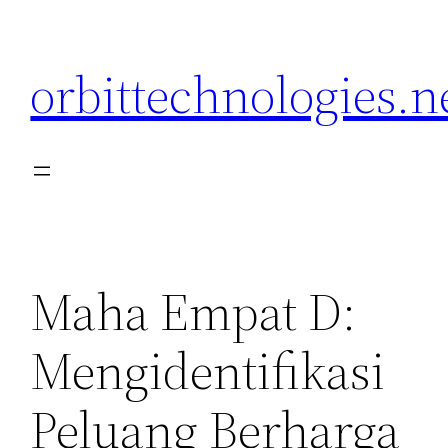
Skip
to
orbittechnologies.n
content
Maha Empat D:
Mengidentifikasi
Peluang Berharga