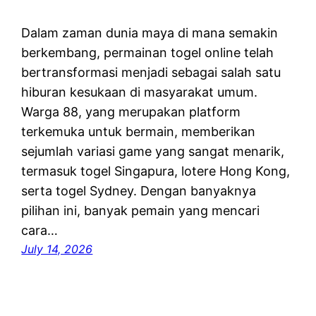
Dalam zaman dunia maya di mana semakin
berkembang, permainan togel online telah
bertransformasi menjadi sebagai salah satu
hiburan kesukaan di masyarakat umum.
Warga 88, yang merupakan platform
terkemuka untuk bermain, memberikan
sejumlah variasi game yang sangat menarik,
termasuk togel Singapura, lotere Hong Kong,
serta togel Sydney. Dengan banyaknya
pilihan ini, banyak pemain yang mencari
cara…
July 14, 2026