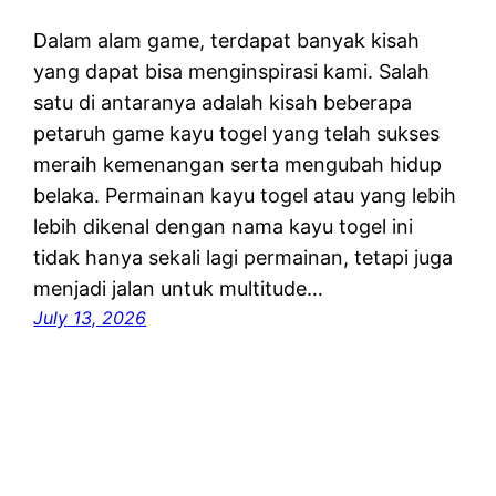
Dalam alam game, terdapat banyak kisah
yang dapat bisa menginspirasi kami. Salah
satu di antaranya adalah kisah beberapa
petaruh game kayu togel yang telah sukses
meraih kemenangan serta mengubah hidup
belaka. Permainan kayu togel atau yang lebih
lebih dikenal dengan nama kayu togel ini
tidak hanya sekali lagi permainan, tetapi juga
menjadi jalan untuk multitude…
July 13, 2026