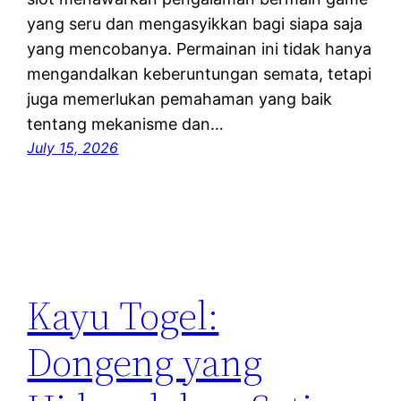
yang seru dan mengasyikkan bagi siapa saja
yang mencobanya. Permainan ini tidak hanya
mengandalkan keberuntungan semata, tetapi
juga memerlukan pemahaman yang baik
tentang mekanisme dan…
July 15, 2026
Kayu Togel:
Dongeng yang