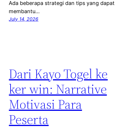
Ada beberapa strategi dan tips yang dapat
membantu…
July 14, 2026
Dari Kayo Togel ke
ker win: Narrative
Motivasi Para
Peserta