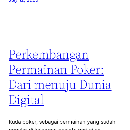
Perkembangan
Permainan Poker:
Dari menuju Dunia
Digital
Kuda poker, sebagai permainan yang sudah
populer di kalangan pecinta perjudian,