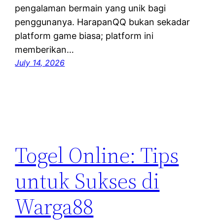
pengalaman bermain yang unik bagi
penggunanya. HarapanQQ bukan sekadar
platform game biasa; platform ini
memberikan…
July 14, 2026
Togel Online: Tips
untuk Sukses di
Warga88