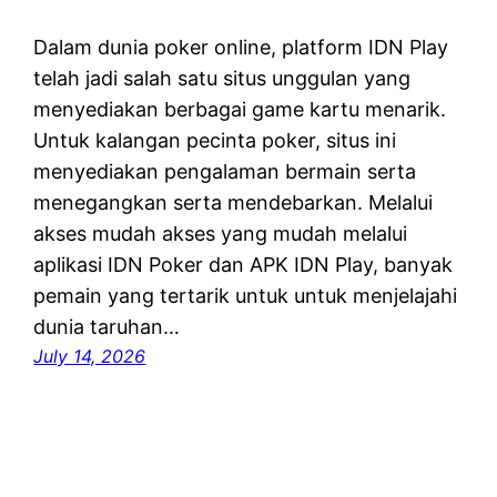
Dalam dunia poker online, platform IDN Play
telah jadi salah satu situs unggulan yang
menyediakan berbagai game kartu menarik.
Untuk kalangan pecinta poker, situs ini
menyediakan pengalaman bermain serta
menegangkan serta mendebarkan. Melalui
akses mudah akses yang mudah melalui
aplikasi IDN Poker dan APK IDN Play, banyak
pemain yang tertarik untuk untuk menjelajahi
dunia taruhan…
July 14, 2026