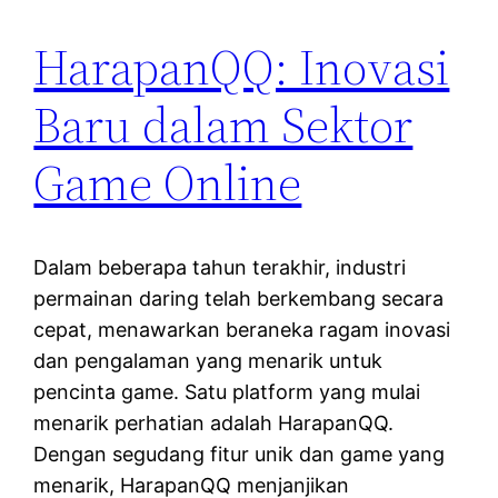
HarapanQQ: Inovasi
Baru dalam Sektor
Game Online
Dalam beberapa tahun terakhir, industri
permainan daring telah berkembang secara
cepat, menawarkan beraneka ragam inovasi
dan pengalaman yang menarik untuk
pencinta game. Satu platform yang mulai
menarik perhatian adalah HarapanQQ.
Dengan segudang fitur unik dan game yang
menarik, HarapanQQ menjanjikan