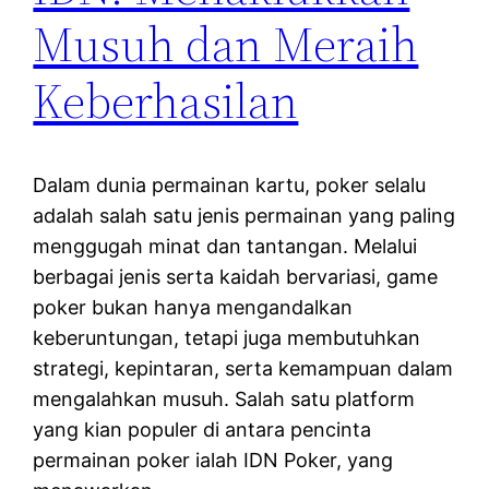
Musuh dan Meraih
Keberhasilan
Dalam dunia permainan kartu, poker selalu
adalah salah satu jenis permainan yang paling
menggugah minat dan tantangan. Melalui
berbagai jenis serta kaidah bervariasi, game
poker bukan hanya mengandalkan
keberuntungan, tetapi juga membutuhkan
strategi, kepintaran, serta kemampuan dalam
mengalahkan musuh. Salah satu platform
yang kian populer di antara pencinta
permainan poker ialah IDN Poker, yang