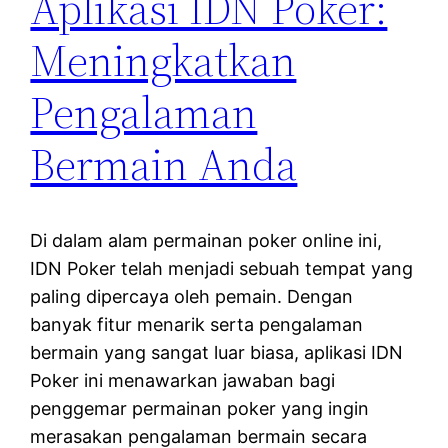
Aplikasi IDN Poker:
Meningkatkan
Pengalaman
Bermain Anda
Di dalam alam permainan poker online ini,
IDN Poker telah menjadi sebuah tempat yang
paling dipercaya oleh pemain. Dengan
banyak fitur menarik serta pengalaman
bermain yang sangat luar biasa, aplikasi IDN
Poker ini menawarkan jawaban bagi
penggemar permainan poker yang ingin
merasakan pengalaman bermain secara