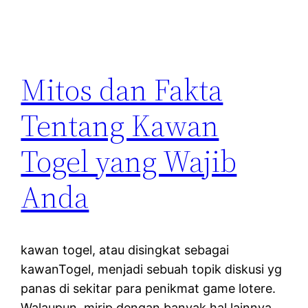
Mitos dan Fakta
Tentang Kawan
Togel yang Wajib
Anda
kawan togel, atau disingkat sebagai
kawanTogel, menjadi sebuah topik diskusi yg
panas di sekitar para penikmat game lotere.
Walaupun, mirip dengan banyak hal lainnya,